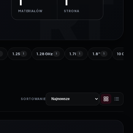
1
1
MATERIAŁÓW
STRONA
1.25
1.28 GHz
1.7l
1.8”
10 000 
1
1
1
1
1
SORTOWANIE