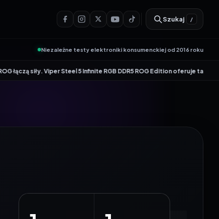
Szukaj
/
Niezależne testy elektroniki konsumenckiej od 2016 roku
ły. Viper Steel 5 Infinite RGB DDR5 ROG Edition oferuje taktowanie do 860