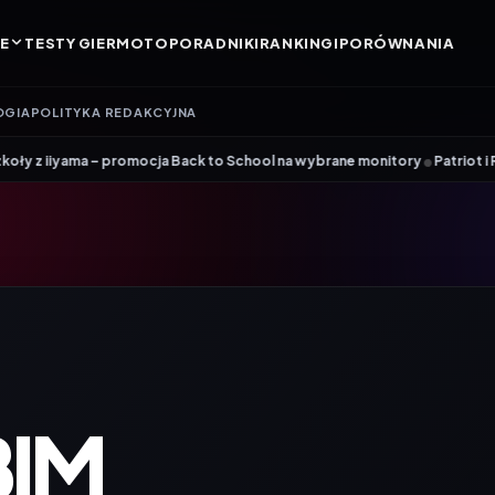
E
TESTY GIER
MOTO
PORADNIKI
RANKINGI
PORÓWNANIA
OGIA
POLITYKA REDAKCYJNA
•
 – promocja Back to School na wybrane monitory
Patriot i ROG łączą si
BIM