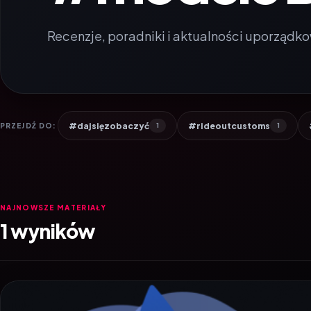
Recenzje, poradniki i aktualności uporządko
#dajsięzobaczyć
#rideoutcustoms
PRZEJDŹ DO:
1
1
NAJNOWSZE MATERIAŁY
1 wyników