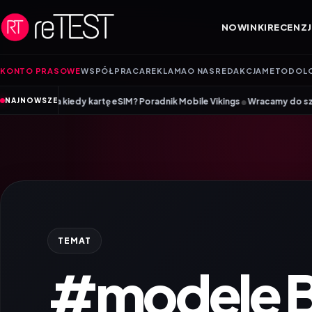
Przejdź do treści
NOWINKI
RECENZJ
KONTO PRASOWE
WSPÓŁPRACA
REKLAMA
O NAS
REDAKCJA
METODOL
•
a kiedy kartę eSIM? Poradnik Mobile Vikings
Wracamy do szkoły z iiyama
NAJNOWSZE
TEMAT
#modele 