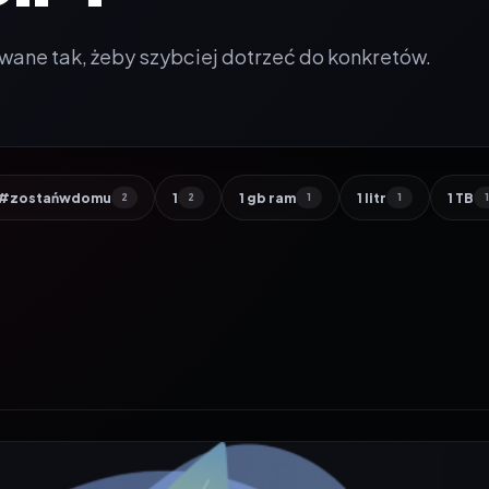
wane tak, żeby szybciej dotrzeć do konkretów.
#zostańwdomu
1
1 gb ram
1 litr
1 TB
2
2
1
1