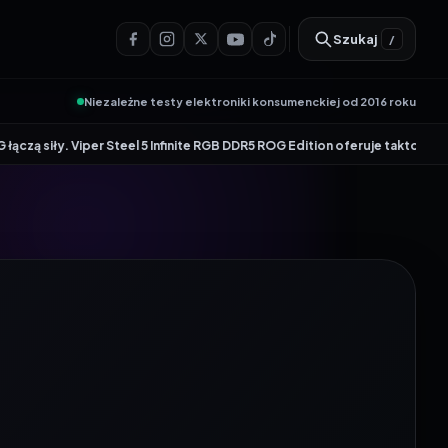
Szukaj
/
Niezależne testy elektroniki konsumenckiej od 2016 roku
•
Steel 5 Infinite RGB DDR5 ROG Edition oferuje taktowanie do 8600 MT/s
Ge