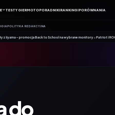
E
TESTY GIER
MOTO
PORADNIKI
RANKINGI
PORÓWNANIA
OGIA
POLITYKA REDAKCYJNA
•
ja Back to School na wybrane monitory
Patriot i ROG łączą siły. Viper 
 do