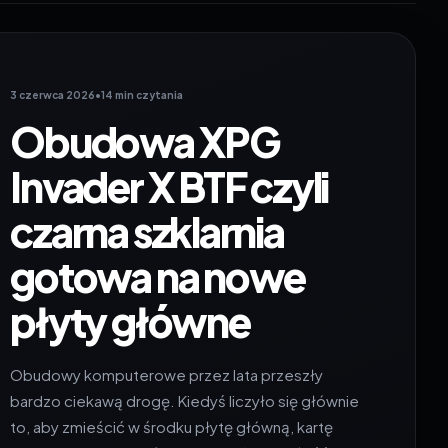
3 czerwca 2026
•
14 min czytania
Obudowa XPG
Invader X BTF czyli
czarna szklarnia
gotowa na nowe
płyty główne
Obudowy komputerowe przez lata przeszły
bardzo ciekawą drogę. Kiedyś liczyło się głównie
to, aby zmieścić w środku płytę główną, kartę