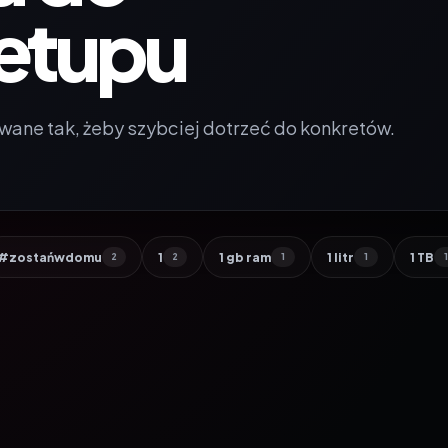
etupu
wane tak, żeby szybciej dotrzeć do konkretów.
#zostańwdomu
1
1 gb ram
1 litr
1 TB
2
2
1
1