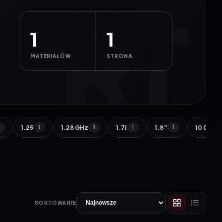
1
1
MATERIAŁÓW
STRONA
1.25
1.28 GHz
1.7l
1.8”
10 000 
1
1
1
1
1
SORTOWANIE