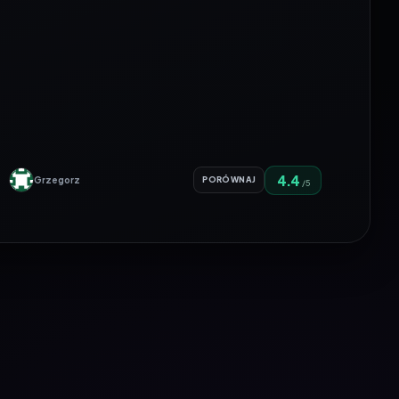
4.4
Grzegorz
PORÓWNAJ
/5