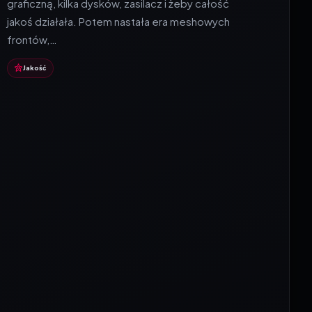
graficzną, kilka dysków, zasilacz i żeby całość
jakoś działała. Potem nastała era meshowych
frontów,…
Jakość