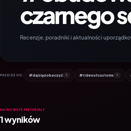
czarnego s
Recenzje, poradniki i aktualności uporządko
#dajsięzobaczyć
#rideoutcustoms
PRZEJDŹ DO:
1
1
NAJNOWSZE MATERIAŁY
1 wyników