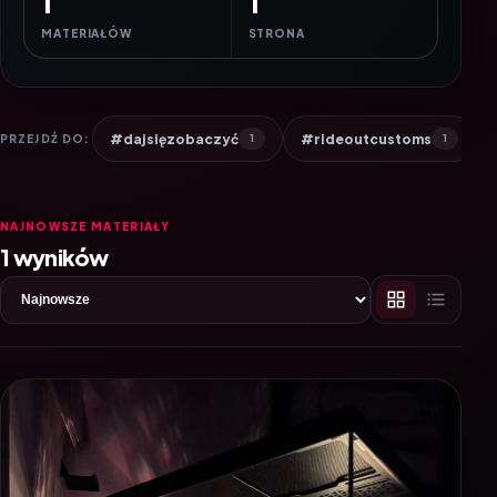
1
1
MATERIAŁÓW
STRONA
#dajsięzobaczyć
#rideoutcustoms
PRZEJDŹ DO:
1
1
NAJNOWSZE MATERIAŁY
1 wyników