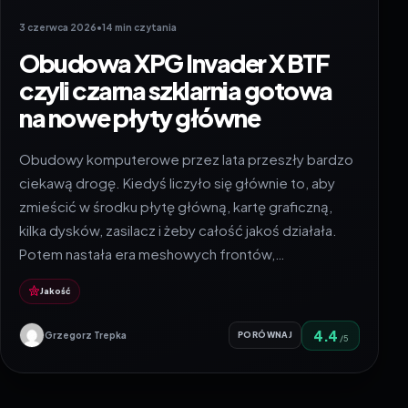
3 czerwca 2026
•
14 min czytania
Obudowa XPG Invader X BTF
czyli czarna szklarnia gotowa
na nowe płyty główne
Obudowy komputerowe przez lata przeszły bardzo
ciekawą drogę. Kiedyś liczyło się głównie to, aby
zmieścić w środku płytę główną, kartę graficzną,
kilka dysków, zasilacz i żeby całość jakoś działała.
Potem nastała era meshowych frontów,…
Jakość
4.4
Grzegorz Trepka
PORÓWNAJ
/5