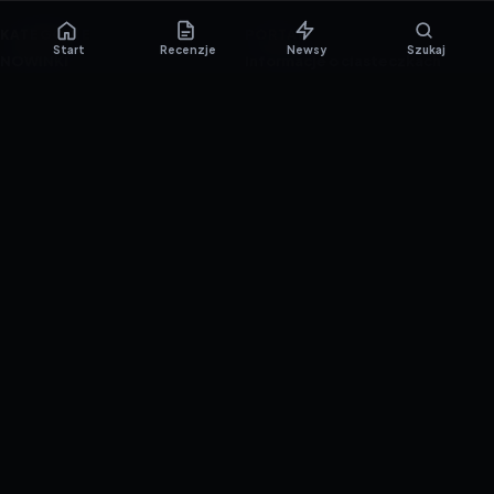
KATEGORIE
PORTAL
Start
Recenzje
Newsy
Szukaj
NOWINKI
Informacje o ciasteczkach
PORADNIKI
Polityka prywatności
RECENZJE
O nas
TESTY GIER
Skład redakcji
Metodologia
Polityka redakcyjna
WSPÓŁPRACA
Współpraca
Reklama
ZAŁÓŻ KONTO PRASOWE