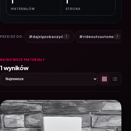
1
1
MATERIAŁÓW
STRONA
#dajsięzobaczyć
#rideoutcustoms
PRZEJDŹ DO:
1
1
NAJNOWSZE MATERIAŁY
1 wyników