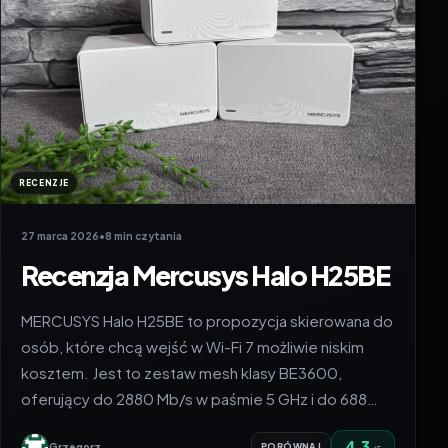
RECENZJE
27 marca 2026
•
8 min czytania
Recenzja Mercusys Halo H25BE
MERCUSYS Halo H25BE to propozycja skierowana do
osób, które chcą wejść w Wi-Fi 7 możliwie niskim
kosztem. Jest to zestaw mesh klasy BE3600,
oferujący do 2880 Mb/s w paśmie 5 GHz i do 688…
4.3
Grzegorz
PORÓWNAJ