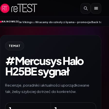
Przejdź do treści
•
NAJNOWSZE
 Mobile Vikings
Wracamy do szkoły z iiyama – promocja Back to School na w
TEMAT
#Mercusys Halo
H25BE sygnał
Recenzje, poradniki i aktualności uporządkowane
tak, żeby szybciej dotrzeć do konkretów.