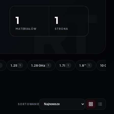
1
1
MATERIAŁÓW
STRONA
1.25
1.28 GHz
1.7l
1.8”
10 000 
1
1
1
1
1
SORTOWANIE