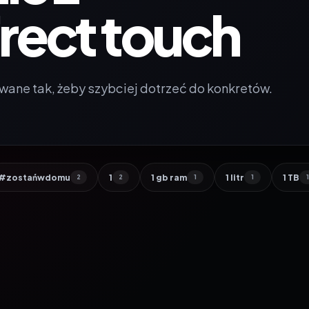
irect touch
wane tak, żeby szybciej dotrzeć do konkretów.
#zostańwdomu
1
1 gb ram
1 litr
1 TB
2
2
1
1