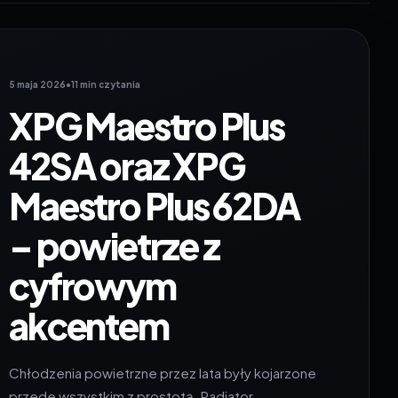
5 maja 2026
•
11 min czytania
XPG Maestro Plus
42SA oraz XPG
Maestro Plus 62DA
– powietrze z
cyfrowym
akcentem
Chłodzenia powietrzne przez lata były kojarzone
przede wszystkim z prostotą. Radiator,