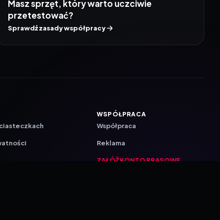
Masz sprzęt, który warto uczciwie
przetestować?
Sprawdź zasady współpracy
WSPÓŁPRACA
 ciasteczkach
Współpraca
watności
Reklama
ZAŁÓŻ KONTO PRASOWE
ji
a
akcyjna