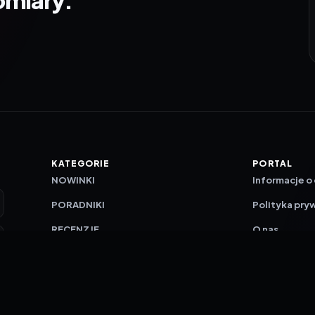
KATEGORIE
PORTAL
NOWINKI
Informacje o
PORADNIKI
Polityka pry
RECENZJE
O nas
TESTY GIER
Skład redakc
Metodologi
Polityka red