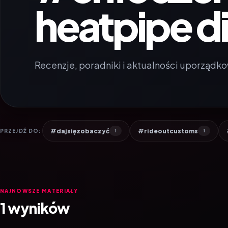
heatpipe d
Recenzje, poradniki i aktualności uporządko
#dajsięzobaczyć
#rideoutcustoms
PRZEJDŹ DO:
1
1
NAJNOWSZE MATERIAŁY
1 wyników