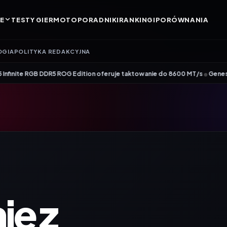
E
TESTY GIER
MOTO
PORADNIKI
RANKINGI
PORÓWNANIA
OGIA
POLITYKA REDAKCYJNA
•
B DDR5 ROG Edition oferuje taktowanie do 8600 MT/s
Genesis Zircon 880 – 
e z