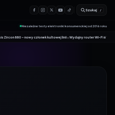
Szukaj
/
Niezależne testy elektroniki konsumenckiej od 2016 roku
•
nowy członek kultowej linii
Wydajny router Wi-Fi 6 Tenda AX12 Pro dołą