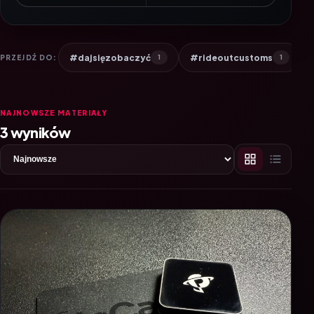
#dajsięzobaczyć
#rideoutcustoms
PRZEJDŹ DO:
1
1
NAJNOWSZE MATERIAŁY
3 wyników