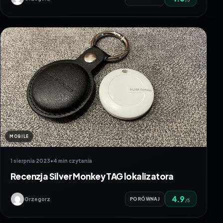
MOBILE
1 sierpnia 2023
•
4 min czytania
Recenzja Silver Monkey TAG lokalizatora
4.9
Grzegorz
PORÓWNAJ
/5