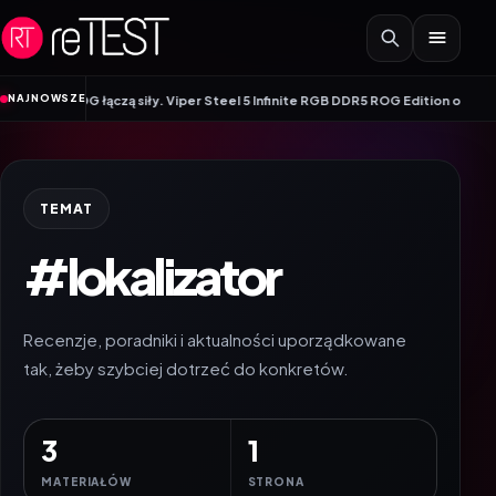
Przejdź do treści
NAJNOWSZE
 ROG łączą siły. Viper Steel 5 Infinite RGB DDR5 ROG Edition oferuje taktowa
TEMAT
#lokalizator
Recenzje, poradniki i aktualności uporządkowane
tak, żeby szybciej dotrzeć do konkretów.
3
1
MATERIAŁÓW
STRONA