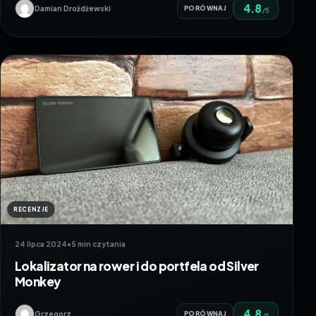
4.8
Damian Drożdżewski
PORÓWNAJ
/5
RECENZJE
24 lipca 2024
•
5 min czytania
Lokalizator na rower i do portfela od Silver
Monkey
4.8
Grzegorz
PORÓWNAJ
/5