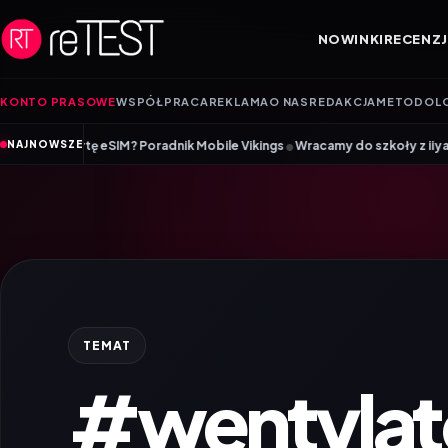
Przejdź do treści
NOWINKI
RECENZJ
KONTO PRASOWE
WSPÓŁPRACA
REKLAMA
O NAS
REDAKCJA
METODOL
•
IM? Poradnik Mobile Vikings
Wracamy do szkoły z iiyama – promocja Bac
NAJNOWSZE
TEMAT
#wentylat