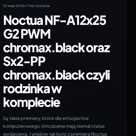
22 maja 2026
•
7 min czytania
Noctua NF-A12x25
G2 PWM
chromax.black oraz
Sx2-PP
chromax.black czyli
rodzinka w
komplecie
Są takie premiery, które dla entuzjastów
komputerowego chłodzenia mają niemal status
wydarzenia. I właśnie tak było z premierą Noctua