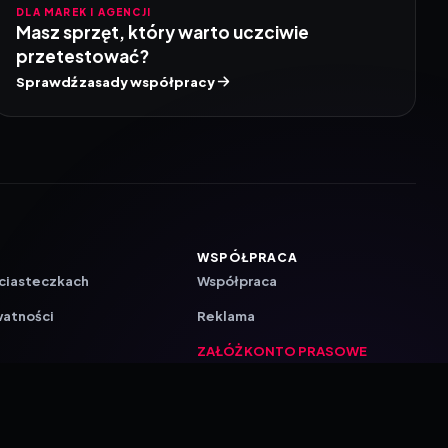
DLA MAREK I AGENCJI
Masz sprzęt, który warto uczciwie
przetestować?
Sprawdź zasady współpracy
WSPÓŁPRACA
 ciasteczkach
Współpraca
watności
Reklama
ZAŁÓŻ KONTO PRASOWE
ji
a