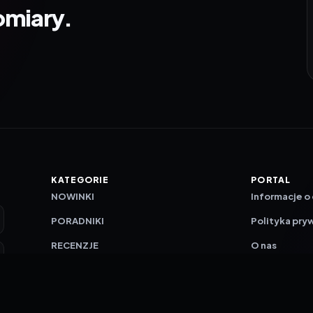
omiary.
KATEGORIE
PORTAL
NOWINKI
Informacje o
PORADNIKI
Polityka pry
RECENZJE
O nas
TESTY GIER
Skład redakc
Metodologi