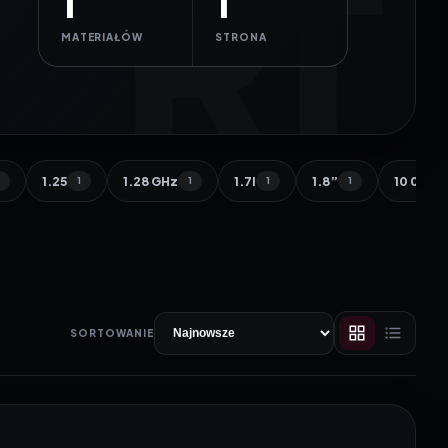
1
1
MATERIAŁÓW
STRONA
1.25
1.28 GHz
1.7l
1.8”
10 000 
1
1
1
1
1
SORTOWANIE