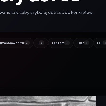
wane tak, żeby szybciej dotrzeć do konkretów.
#zostańwdomu
1
1 gb ram
1 litr
1 TB
2
2
1
1