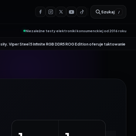
Szukaj
/
Niezależne testy elektroniki konsumenckiej od 2016 roku
•
5 Infinite RGB DDR5 ROG Edition oferuje taktowanie do 8600 MT/s
Genesis 