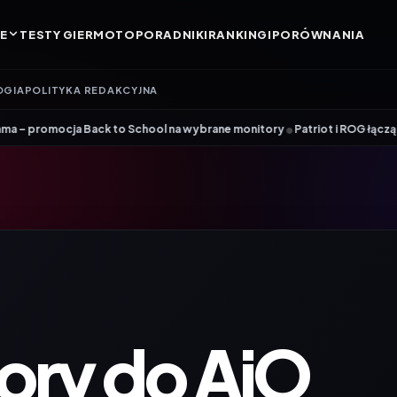
E
TESTY GIER
MOTO
PORADNIKI
RANKINGI
PORÓWNANIA
OGIA
POLITYKA REDAKCYJNA
•
k to School na wybrane monitory
Patriot i ROG łączą siły. Viper Steel 
ory do AiO