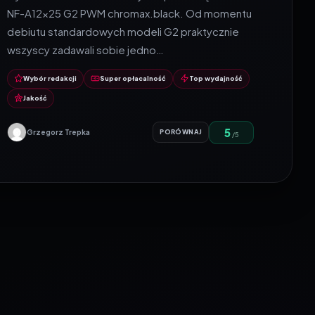
NF-A12x25 G2 PWM chromax.black. Od momentu
debiutu standardowych modeli G2 praktycznie
wszyscy zadawali sobie jedno…
Wybór redakcji
Super opłacalność
Top wydajność
Jakość
5
Grzegorz Trepka
PORÓWNAJ
/5