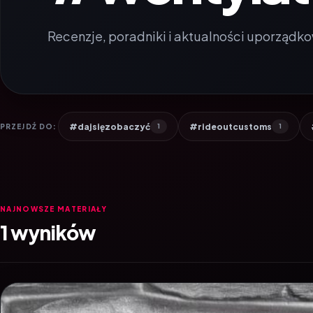
Recenzje, poradniki i aktualności uporządko
#dajsięzobaczyć
#rideoutcustoms
PRZEJDŹ DO:
1
1
NAJNOWSZE MATERIAŁY
1 wyników