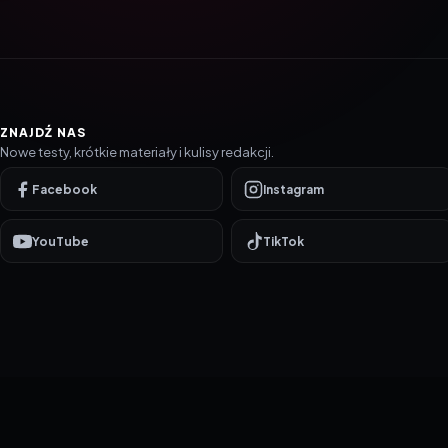
ZNAJDŹ NAS
Nowe testy, krótkie materiały i kulisy redakcji.
Facebook
Instagram
YouTube
TikTok
© 2016–2026 reTEST.com.pl
Technologia sprawdzona w praktyce.