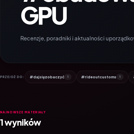
GPU
Recenzje, poradniki i aktualności uporządko
#dajsięzobaczyć
#rideoutcustoms
PRZEJDŹ DO:
1
1
NAJNOWSZE MATERIAŁY
1 wyników