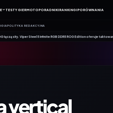
E
TESTY GIER
MOTO
PORADNIKI
RANKINGI
PORÓWNANIA
OGIA
POLITYKA REDAKCYJNA
•
Steel 5 Infinite RGB DDR5 ROG Edition oferuje taktowanie do 8600 MT/s
Ge
vertical