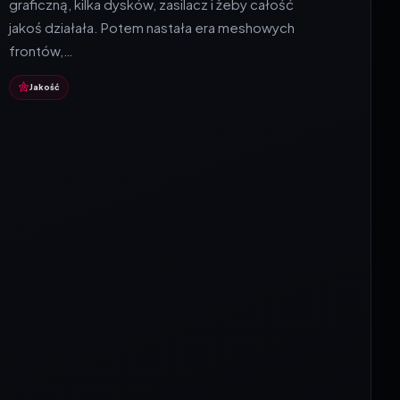
graficzną, kilka dysków, zasilacz i żeby całość
jakoś działała. Potem nastała era meshowych
frontów,…
Jakość