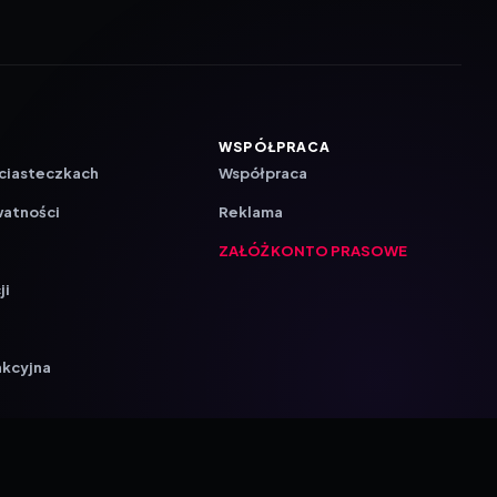
WSPÓŁPRACA
 ciasteczkach
Współpraca
watności
Reklama
ZAŁÓŻ KONTO PRASOWE
ji
a
akcyjna
{barmSTUDIO}
Ustawienia prywatności
by