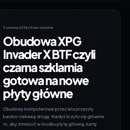
3 czerwca 2026
•
14 min czytania
Obudowa XPG
Invader X BTF czyli
czarna szklarnia
gotowa na nowe
płyty główne
Obudowy komputerowe przez lata przeszły
bardzo ciekawą drogę. Kiedyś liczyło się głównie
to, aby zmieścić w środku płytę główną, kartę