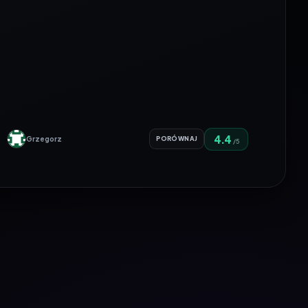
4.4
Grzegorz
PORÓWNAJ
/5