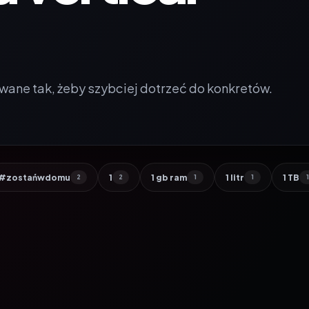
wane tak, żeby szybciej dotrzeć do konkretów.
#zostańwdomu
1
1 gb ram
1 litr
1 TB
2
2
1
1