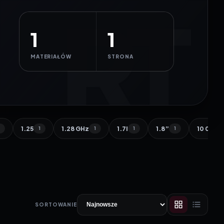
1
1
MATERIAŁÓW
STRONA
1.25
1.28 GHz
1.7l
1.8”
10 000 
1
1
1
1
1
SORTOWANIE