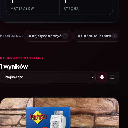
1
1
MATERIAŁÓW
STRONA
#dajsięzobaczyć
#rideoutcustoms
PRZEJDŹ DO:
1
1
NAJNOWSZE MATERIAŁY
1 wyników