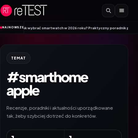
Przejdź do treści
•
NAJNOWSZE
Jak wybrać smartwatch w 2026 roku? Praktyczny poradnik przed zakupem
TEMAT
#smarthome
apple
Recenzje, poradniki i aktualności uporządkowane
tak, żeby szybciej dotrzeć do konkretów.