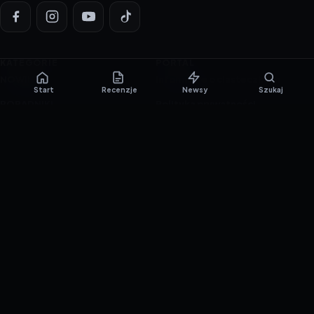
KATEGORIE
PORTAL
NOWINKI
Informacje o ciasteczkach
Start
Recenzje
Newsy
Szukaj
PORADNIKI
Polityka prywatności
RECENZJE
O nas
TESTY GIER
Skład redakcji
Metodologia
Polityka redakcyjna
WSPÓŁPRACA
Współpraca
Reklama
ZAŁÓŻ KONTO PRASOWE