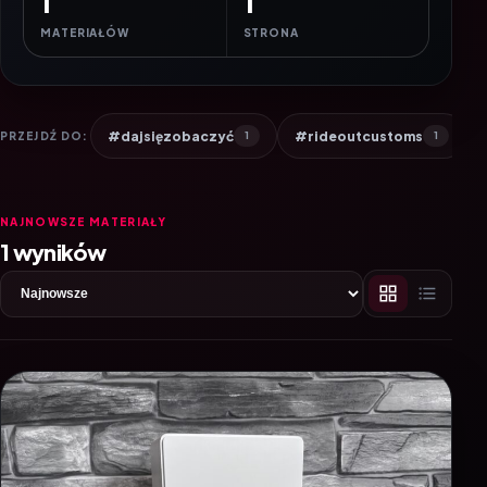
1
1
MATERIAŁÓW
STRONA
#dajsięzobaczyć
#rideoutcustoms
PRZEJDŹ DO:
1
1
NAJNOWSZE MATERIAŁY
1 wyników