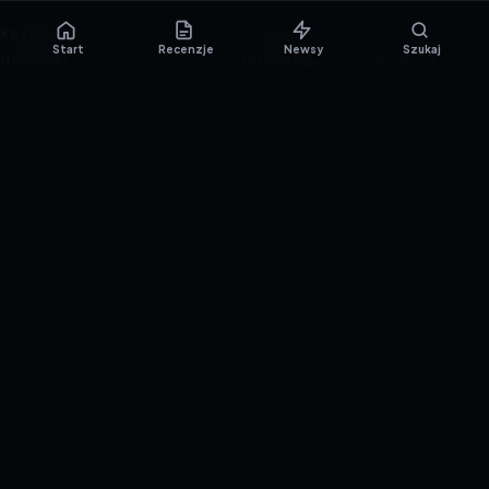
KATEGORIE
PORTAL
Start
Recenzje
Newsy
Szukaj
NOWINKI
Informacje o ciasteczkach
PORADNIKI
Polityka prywatności
RECENZJE
O nas
TESTY GIER
Skład redakcji
Metodologia
Polityka redakcyjna
WSPÓŁPRACA
Współpraca
Reklama
ZAŁÓŻ KONTO PRASOWE