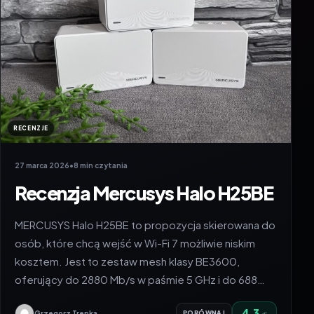
RECENZJE
27 marca 2026
•
8 min czytania
Recenzja Mercusys Halo H25BE
MERCUSYS Halo H25BE to propozycja skierowana do
osób, które chcą wejść w Wi-Fi 7 możliwie niskim
kosztem. Jest to zestaw mesh klasy BE3600,
oferujący do 2880 Mb/s w paśmie 5 GHz i do 688…
4.3
Grzegorz Trepka
PORÓWNAJ