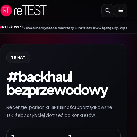
Przejdź do treści
•
NAJNOWSZE
ck to School na wybrane monitory
Patriot i ROG łączą siły. Viper Steel 5 I
TEMAT
#backhaul
bezprzewodowy
Recenzje, poradniki i aktualności uporządkowane
tak, żeby szybciej dotrzeć do konkretów.