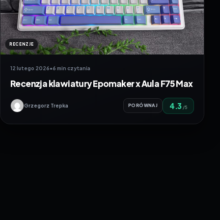
RECENZJE
12 lutego 2026
•
6 min czytania
Recenzja klawiatury Epomaker x Aula F75 Max
4.3
Grzegorz Trepka
PORÓWNAJ
/5