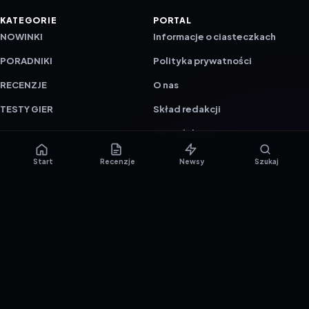
KATEGORIE
PORTAL
NOWINKI
Informacje o ciasteczkach
PORADNIKI
Polityka prywatności
RECENZJE
O nas
TESTY GIER
Skład redakcji
Metodologia
Polityka redakcyjna
Start
Recenzje
Newsy
Szukaj
WSPÓŁPRACA
Współpraca
Reklama
ZAŁÓŻ KONTO PRASOWE