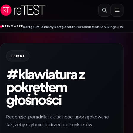
Przejdź do treści
•
NAJNOWSZE
 kartę SIM, a kiedy kartę eSIM? Poradnik Mobile Vikings
Wracamy do szkoły
TEMAT
#klawiatura z
pokrętłem
głośności
Recenzje, poradniki i aktualności uporządkowane
tak, żeby szybciej dotrzeć do konkretów.