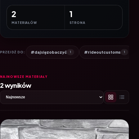
2
1
MATERIAŁÓW
STRONA
#dajsięzobaczyć
#rideoutcustoms
PRZEJDŹ DO:
1
1
NAJNOWSZE MATERIAŁY
2 wyników