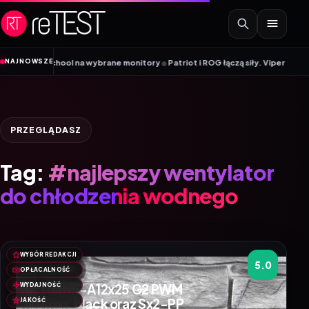
Przejdź do treści
•
NAJNOWSZE
Back to School na wybrane monitory
Patriot i ROG łączą siły. Viper Steel 
PRZEGLĄDASZ
Tag:
#najlepszy wentylator
do chłodzenia wodnego
WYBÓR REDAKCJI
5.0
RECENZJE
OPŁACALNOŚĆ
Noctua NF-A12x25 G2 PWM
WYDAJNOŚĆ
chromax.black oraz Sx2-PP
JAKOŚĆ