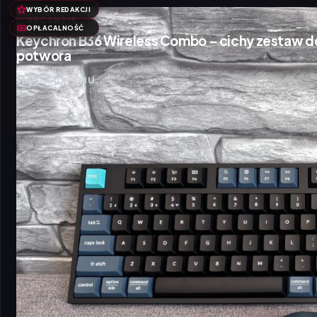
WYBÓR REDAKCJI
RECENZJE
OPŁACALNOŚĆ
Keychron B36 Wireless Combo – cichy zestaw d
potwora
1 MIESIĄC TEMU