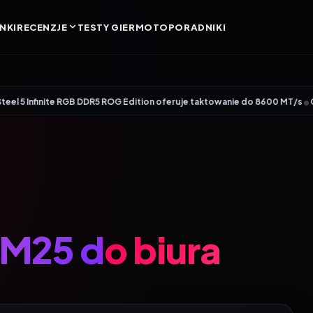
NKI
RECENZJE
TESTY GIER
MOTO
PORADNIKI
•
Infinite RGB DDR5 ROG Edition oferuje taktowanie do 8600 MT/s
Genesis Zir
M25 do biura