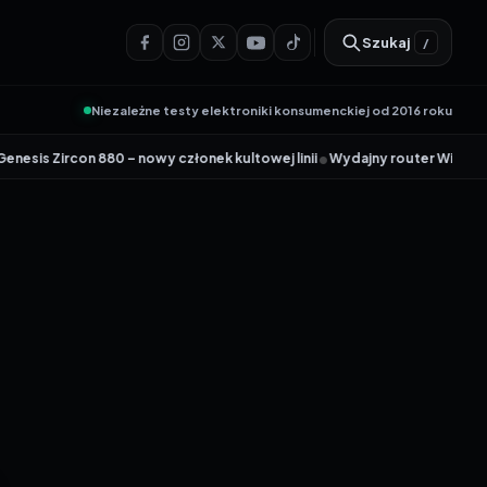
Szukaj
/
Niezależne testy elektroniki konsumenckiej od 2016 roku
•
con 880 – nowy członek kultowej linii
Wydajny router Wi-Fi 6 Tenda AX1