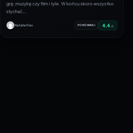
grę, muzykę czy film i tyle. W końcu skoro wszystko
słychać,…
4.4
Natalia Fras
PORÓWNAJ
/5