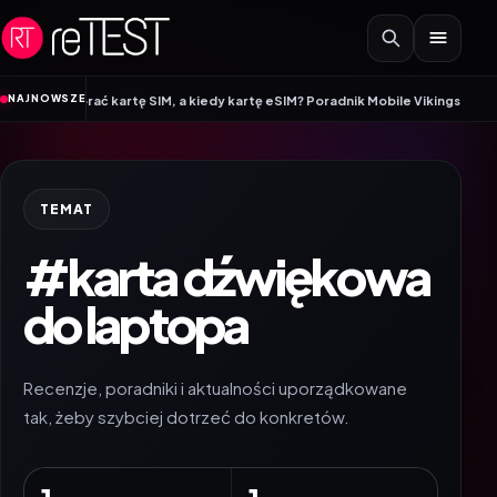
Przejdź do treści
•
NAJNOWSZE
 wybrać kartę SIM, a kiedy kartę eSIM? Poradnik Mobile Vikings
Wracamy do 
TEMAT
#karta dźwiękowa
do laptopa
Recenzje, poradniki i aktualności uporządkowane
tak, żeby szybciej dotrzeć do konkretów.