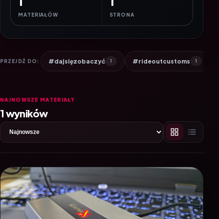
1
1
MATERIAŁÓW
STRONA
#dajsięzobaczyć
#rideoutcustoms
PRZEJDŹ DO:
1
1
NAJNOWSZE MATERIAŁY
1 wyników