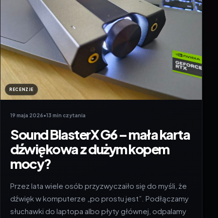
RECENZJE
19 maja 2026
•
13 min czytania
Sound BlasterX G6 – mała karta
dźwiękowa z dużym kopem
mocy?
Przez lata wiele osób przyzwyczaiło się do myśli, że
dźwięk w komputerze „po prostu jest”. Podłączamy
słuchawki do laptopa albo płyty głównej, odpalamy