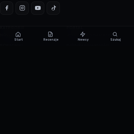
KATEGORIE
PORTAL
NOWINKI
Informacje o ciasteczkach
Start
Recenzje
Newsy
Szukaj
PORADNIKI
Polityka prywatności
RECENZJE
O nas
TESTY GIER
Skład redakcji
Metodologia
Polityka redakcyjna
WSPÓŁPRACA
Współpraca
Reklama
ZAŁÓŻ KONTO PRASOWE