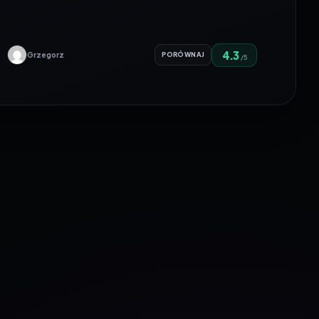
4.3
Grzegorz
PORÓWNAJ
/5