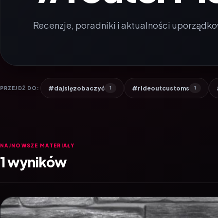
Recenzje, poradniki i aktualności uporządko
#dajsięzobaczyć
#rideoutcustoms
PRZEJDŹ DO:
1
1
NAJNOWSZE MATERIAŁY
1 wyników