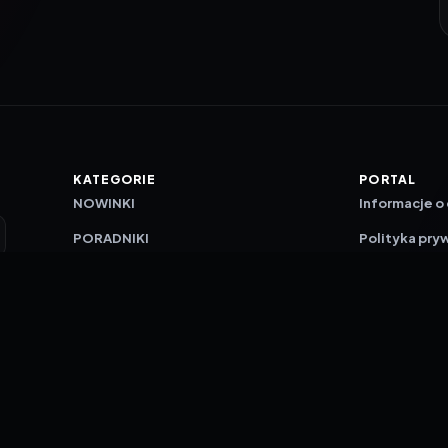
KATEGORIE
PORTAL
NOWINKI
Informacje o
PORADNIKI
Polityka pry
RECENZJE
O nas
TESTY GIER
Skład redakc
Metodologi
Polityka red