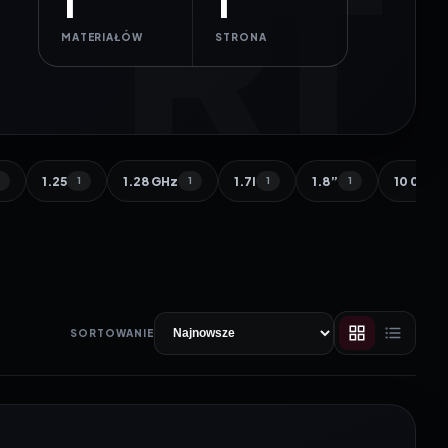
1
1
MATERIAŁÓW
STRONA
1.25
1.28 GHz
1.7l
1.8”
10 000 
1
1
1
1
1
SORTOWANIE