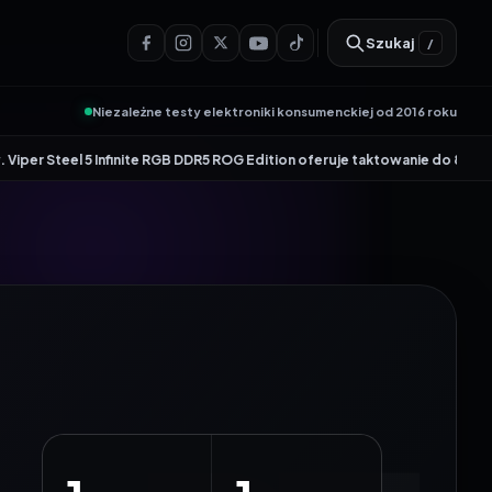
Szukaj
/
Niezależne testy elektroniki konsumenckiej od 2016 roku
•
5 Infinite RGB DDR5 ROG Edition oferuje taktowanie do 8600 MT/s
Genesis 