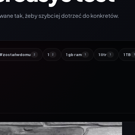
wane tak, żeby szybciej dotrzeć do konkretów.
#zostańwdomu
1
1 gb ram
1 litr
1 TB
2
2
1
1