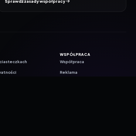
Sprawdź zasady współpracy
WSPÓŁPRACA
 ciasteczkach
Współpraca
watności
Reklama
ZAŁÓŻ KONTO PRASOWE
ji
a
akcyjna