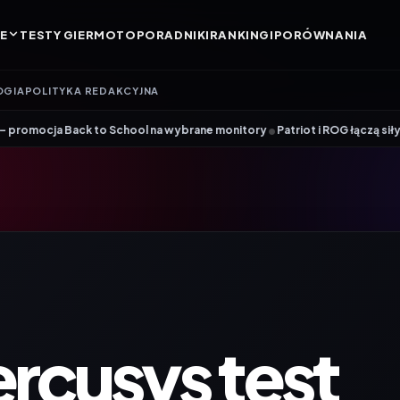
E
TESTY GIER
MOTO
PORADNIKI
RANKINGI
PORÓWNANIA
OGIA
POLITYKA REDAKCYJNA
•
k to School na wybrane monitory
Patriot i ROG łączą siły. Viper Steel 
rcusys test