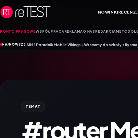
Przejdź do treści
NOWINKI
RECENZJ
KONTO PRASOWE
WSPÓŁPRACA
REKLAMA
O NAS
REDAKCJA
METODOL
•
IM? Poradnik Mobile Vikings
Wracamy do szkoły z iiyama – promocja Bac
NAJNOWSZE
TEMAT
#router Me