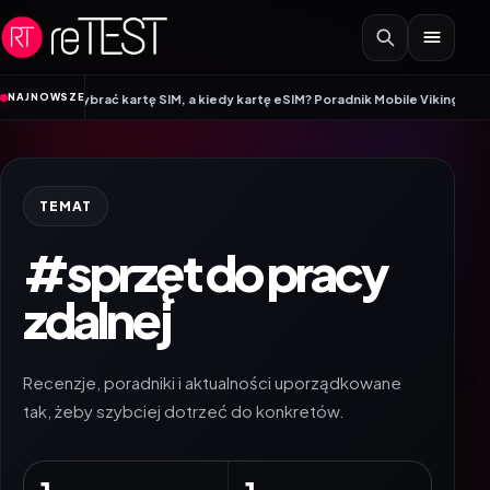
Przejdź do treści
•
NAJNOWSZE
o wybrać kartę SIM, a kiedy kartę eSIM? Poradnik Mobile Vikings
Wracamy do
TEMAT
#sprzęt do pracy
zdalnej
Recenzje, poradniki i aktualności uporządkowane
tak, żeby szybciej dotrzeć do konkretów.