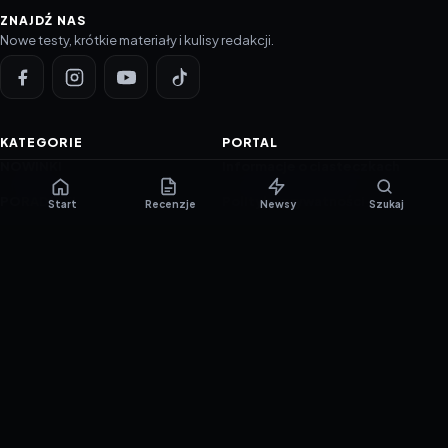
ZNAJDŹ NAS
Nowe testy, krótkie materiały i kulisy redakcji.
KATEGORIE
PORTAL
NOWINKI
Informacje o ciasteczkach
PORADNIKI
Polityka prywatności
Start
Recenzje
Newsy
Szukaj
RECENZJE
O nas
TESTY GIER
Skład redakcji
Metodologia
Polityka redakcyjna
WSPÓŁPRACA
Współpraca