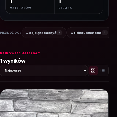
1
1
MATERIAŁÓW
STRONA
#dajsięzobaczyć
#rideoutcustoms
PRZEJDŹ DO:
1
1
NAJNOWSZE MATERIAŁY
1 wyników