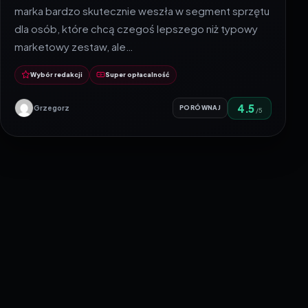
marka bardzo skutecznie weszła w segment sprzętu
dla osób, które chcą czegoś lepszego niż typowy
marketowy zestaw, ale…
Wybór redakcji
Super opłacalność
4.5
Grzegorz
PORÓWNAJ
/5