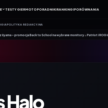
E
TESTY GIER
MOTO
PORADNIKI
RANKINGI
PORÓWNANIA
OGIA
POLITYKA REDAKCYJNA
•
mocja Back to School na wybrane monitory
Patriot i ROG łączą siły. Vi
 Halo