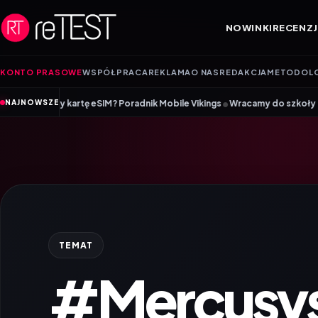
Przejdź do treści
NOWINKI
RECENZJ
KONTO PRASOWE
WSPÓŁPRACA
REKLAMA
O NAS
REDAKCJA
METODOL
•
y kartę eSIM? Poradnik Mobile Vikings
Wracamy do szkoły z iiyama – pro
NAJNOWSZE
TEMAT
#Mercusys