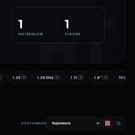
1
1
MATERIAŁÓW
STRONA
1.25
1.28 GHz
1.7l
1.8”
10 000 
1
1
1
1
1
SORTOWANIE