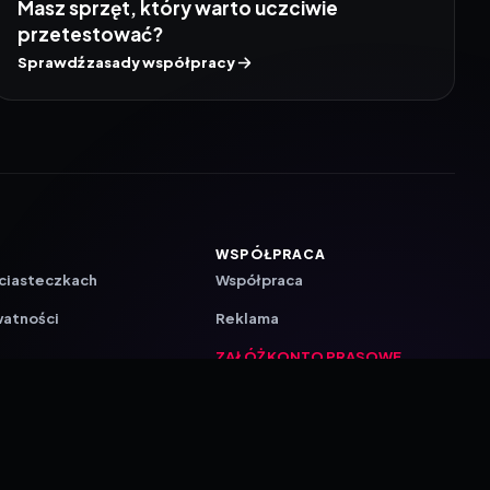
Masz sprzęt, który warto uczciwie
przetestować?
Sprawdź zasady współpracy
WSPÓŁPRACA
 ciasteczkach
Współpraca
watności
Reklama
ZAŁÓŻ KONTO PRASOWE
ji
a
akcyjna