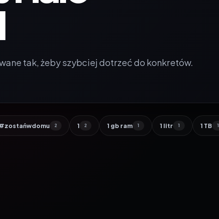
I
wane tak, żeby szybciej dotrzeć do konkretów.
#zostańwdomu
1
1 gb ram
1 litr
1 TB
2
2
1
1