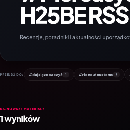
H25BE RSS
Recenzje, poradniki i aktualności uporządko
#dajsięzobaczyć
#rideoutcustoms
PRZEJDŹ DO:
1
1
NAJNOWSZE MATERIAŁY
1 wyników