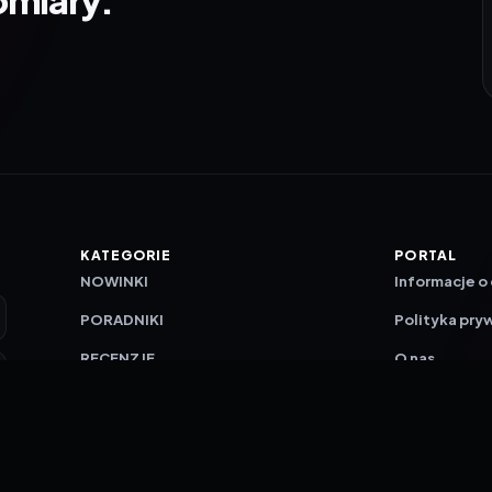
KATEGORIE
PORTAL
NOWINKI
Informacje o
PORADNIKI
Polityka pry
RECENZJE
O nas
TESTY GIER
Skład redakc
Metodologi
Polityka red