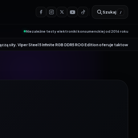
Szukaj
/
Niezależne testy elektroniki konsumenckiej od 2016 roku
per Steel 5 Infinite RGB DDR5 ROG Edition oferuje taktowanie do 8600 MT/s