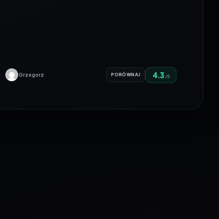
4.3
Grzegorz
PORÓWNAJ
/5