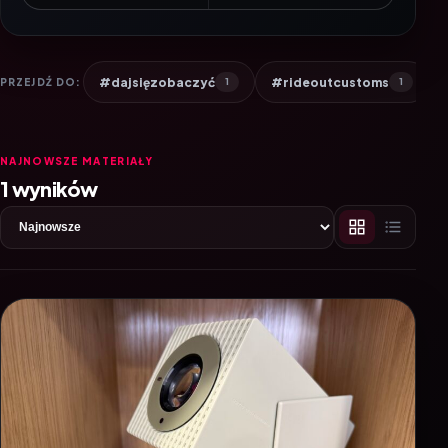
#dajsięzobaczyć
#rideoutcustoms
PRZEJDŹ DO:
1
1
NAJNOWSZE MATERIAŁY
1 wyników