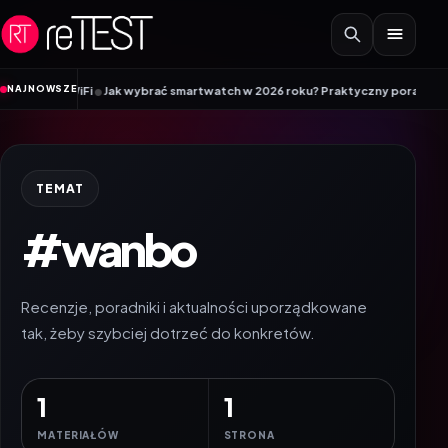
Przejdź do treści
•
NAJNOWSZE
i WiFi
Jak wybrać smartwatch w 2026 roku? Praktyczny poradnik przed za
TEMAT
#wanbo
Recenzje, poradniki i aktualności uporządkowane
tak, żeby szybciej dotrzeć do konkretów.
1
1
MATERIAŁÓW
STRONA