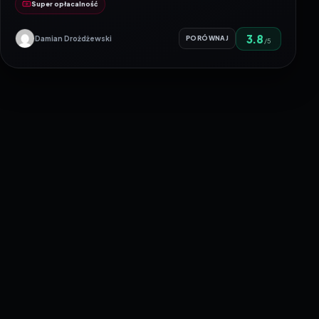
Super opłacalność
3.8
Damian Drożdżewski
PORÓWNAJ
/5