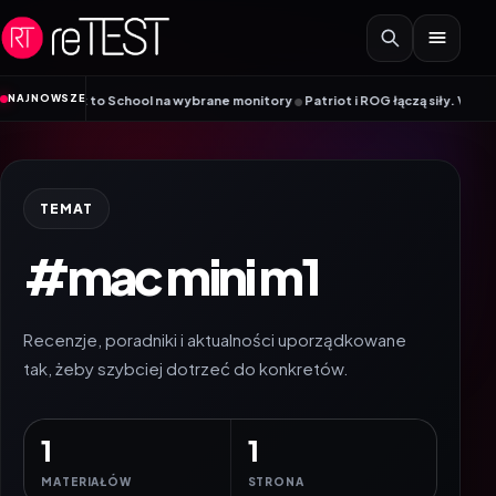
Przejdź do treści
•
NAJNOWSZE
a Back to School na wybrane monitory
Patriot i ROG łączą siły. Viper Stee
TEMAT
#mac mini m1
Recenzje, poradniki i aktualności uporządkowane
tak, żeby szybciej dotrzeć do konkretów.
1
1
MATERIAŁÓW
STRONA