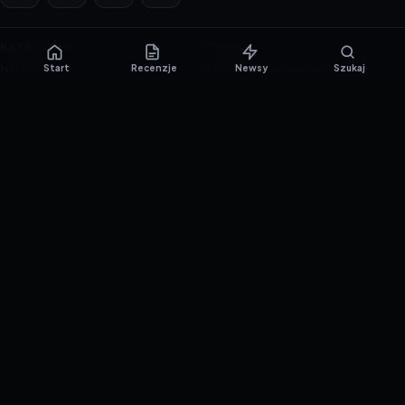
KATEGORIE
PORTAL
NOWINKI
Informacje o ciasteczkach
Start
Recenzje
Newsy
Szukaj
PORADNIKI
Polityka prywatności
RECENZJE
O nas
TESTY GIER
Skład redakcji
Metodologia
Polityka redakcyjna
WSPÓŁPRACA
Współpraca
Reklama
ZAŁÓŻ KONTO PRASOWE