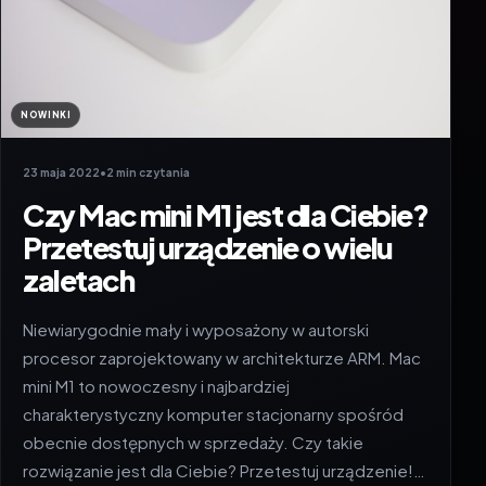
NOWINKI
23 maja 2022
•
2 min czytania
Czy Mac mini M1 jest dla Ciebie?
Przetestuj urządzenie o wielu
zaletach
Niewiarygodnie mały i wyposażony w autorski
procesor zaprojektowany w architekturze ARM. Mac
mini M1 to nowoczesny i najbardziej
charakterystyczny komputer stacjonarny spośród
obecnie dostępnych w sprzedaży. Czy takie
rozwiązanie jest dla Ciebie? Przetestuj urządzenie!…