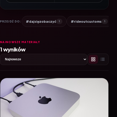
#dajsięzobaczyć
#rideoutcustoms
PRZEJDŹ DO:
1
1
NAJNOWSZE MATERIAŁY
1 wyników