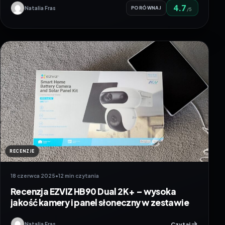
4.7
Natalia Fras
PORÓWNAJ
/5
RECENZJE
18 czerwca 2025
•
12 min czytania
Recenzja EZVIZ HB90 Dual 2K+ – wysoka
jakość kamery i panel słoneczny w zestawie
Czytaj
Natalia Fras