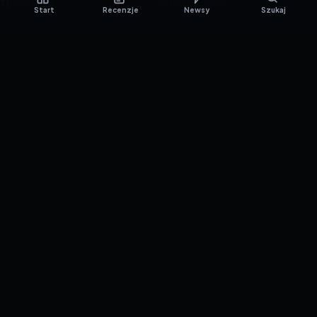
TESTY GIER
Skład redakcji
Start
Recenzje
Newsy
Szukaj
Metodologia
Polityka redakcyjna
WSPÓŁPRACA
Współpraca
Reklama
ZAŁÓŻ KONTO PRASOWE
© 2016–2026 reTEST.com.pl
Technologia sprawdzona w praktyce.
Ustawienia prywatności
{barmSTUDIO}
by