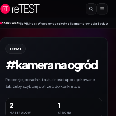
Przejdź do treści
•
NAJNOWSZE
 Mobile Vikings
Wracamy do szkoły z iiyama – promocja Back to School na w
TEMAT
#kamera na ogród
Recenzje, poradniki i aktualności uporządkowane
tak, żeby szybciej dotrzeć do konkretów.
2
1
MATERIAŁÓW
STRONA