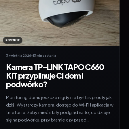
RECENZJE
3 kwietnia 2026
•
13 min czytania
Kamera TP-LINK TAPO C660
KIT przypilnuje Ci dom i
podwórko?
Monitoring domu jeszcze nigdy nie był tak prosty jak
dziś. Wystarczy kamera, dostęp do Wi-Fi i aplikacja w
telefonie, żeby mieć stały podgląd na to, co dzieje
się na podwórku, przy bramie czy przed…