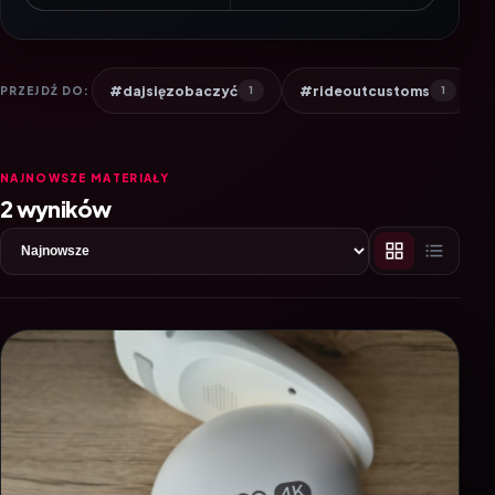
#dajsięzobaczyć
#rideoutcustoms
PRZEJDŹ DO:
1
1
NAJNOWSZE MATERIAŁY
2 wyników