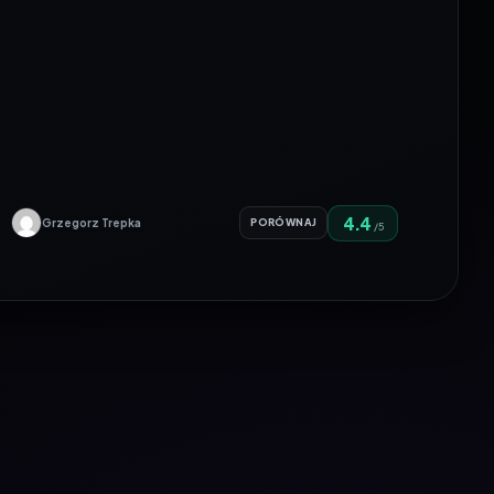
4.4
Grzegorz Trepka
PORÓWNAJ
/5