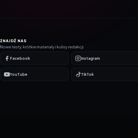
ZNAJDŹ NAS
Nowe testy, krótkie materiały i kulisy redakcji.
Facebook
Instagram
YouTube
TikTok
© 2016–2026 reTEST.com.pl
Technologia sprawdzona w praktyce.