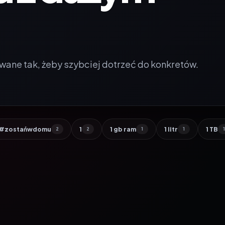
wane tak, żeby szybciej dotrzeć do konkretów.
#zostańwdomu
1
1 gb ram
1 litr
1 TB
2
2
1
1