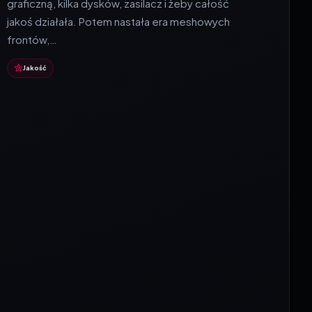
graficzną, kilka dysków, zasilacz i żeby całość
jakoś działała. Potem nastała era meshowych
frontów,…
Jakość