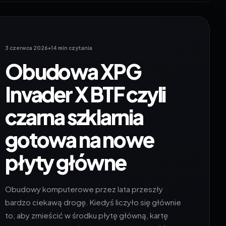
3 czerwca 2026
•
14 min czytania
Obudowa XPG
Invader X BTF czyli
czarna szklarnia
gotowa na nowe
płyty główne
Obudowy komputerowe przez lata przeszły
bardzo ciekawą drogę. Kiedyś liczyło się głównie
to, aby zmieścić w środku płytę główną, kartę