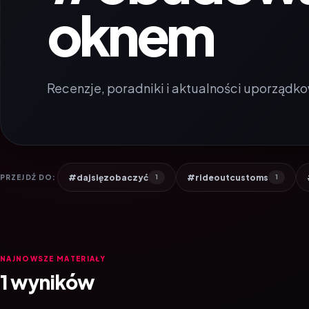
oknem
Recenzje, poradniki i aktualności uporządko
#dajsięzobaczyć
#rideoutcustoms
PRZEJDŹ DO:
1
1
NAJNOWSZE MATERIAŁY
1 wyników