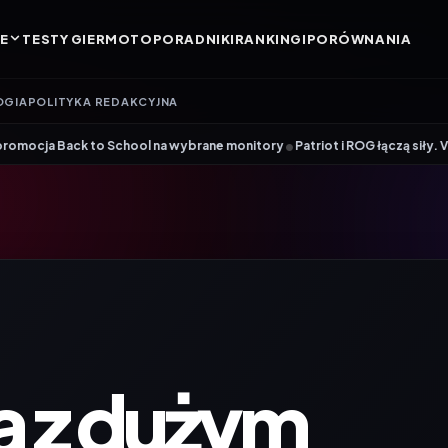
E
TESTY GIER
MOTO
PORADNIKI
RANKINGI
PORÓWNANIA
OGIA
POLITYKA REDAKCYJNA
•
ol na wybrane monitory
Patriot i ROG łączą siły. Viper Steel 5 Infinit
 z dużym