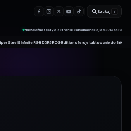
Szukaj
/
Niezależne testy elektroniki konsumenckiej od 2016 roku
•
e RGB DDR5 ROG Edition oferuje taktowanie do 8600 MT/s
Genesis Zircon 880