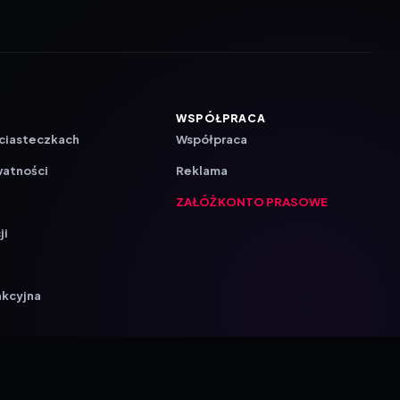
WSPÓŁPRACA
 ciasteczkach
Współpraca
watności
Reklama
ZAŁÓŻ KONTO PRASOWE
ji
a
akcyjna
{barmSTUDIO}
Ustawienia prywatności
by