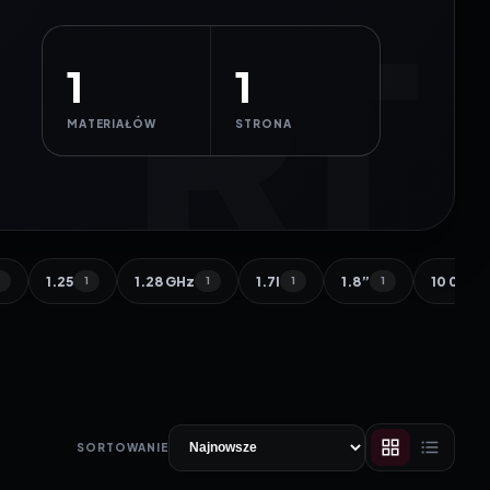
1
1
MATERIAŁÓW
STRONA
1.25
1.28 GHz
1.7l
1.8”
10 000 
1
1
1
1
1
SORTOWANIE