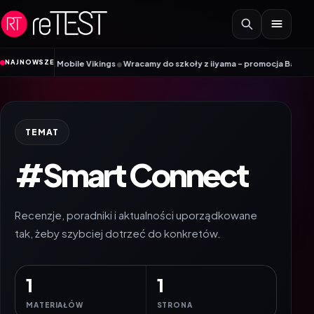
Przejdź do treści
•
NAJNOWSZE
oradnik Mobile Vikings
Wracamy do szkoły z iiyama – promocja Back to Sch
TEMAT
#Smart Connect
Recenzje, poradniki i aktualności uporządkowane
tak, żeby szybciej dotrzeć do konkretów.
1
1
MATERIAŁÓW
STRONA