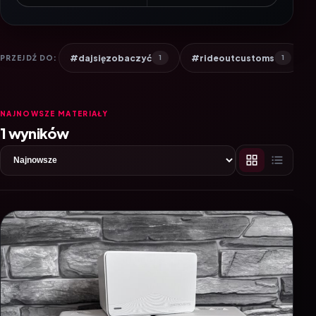
#dajsięzobaczyć
#rideoutcustoms
PRZEJDŹ DO:
1
1
NAJNOWSZE MATERIAŁY
1 wyników