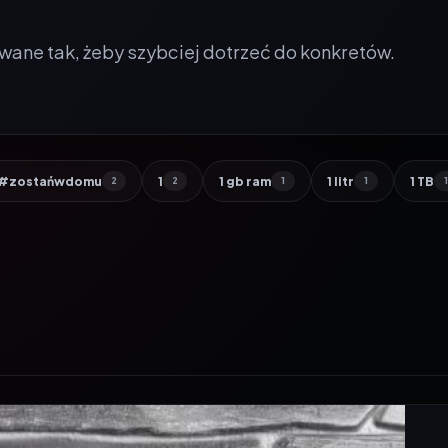
wane tak, żeby szybciej dotrzeć do konkretów.
#zostańwdomu
1
1 gb ram
1 litr
1 TB
2
2
1
1