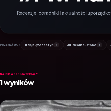
Recenzje, poradniki i aktualności uporządko
#dajsięzobaczyć
#rideoutcustoms
PRZEJDŹ DO:
1
1
NAJNOWSZE MATERIAŁY
1 wyników