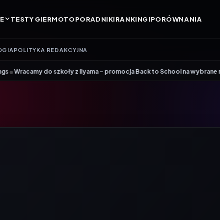
E
TESTY GIER
MOTO
PORADNIKI
RANKINGI
PORÓWNANIA
OGIA
POLITYKA REDAKCYJNA
•
szkoły z iiyama – promocja Back to School na wybrane monitory
Patri