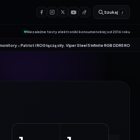
Szukaj
/
Niezależne testy elektroniki konsumenckiej od 2016 roku
ot i ROG łączą siły. Viper Steel 5 Infinite RGB DDR5 ROG Edition oferuje 