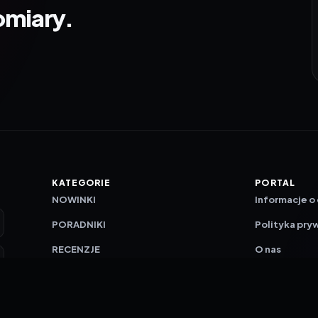
omiary.
KATEGORIE
PORTAL
NOWINKI
Informacje o
PORADNIKI
Polityka pry
RECENZJE
O nas
TESTY GIER
Skład redakc
Metodologi