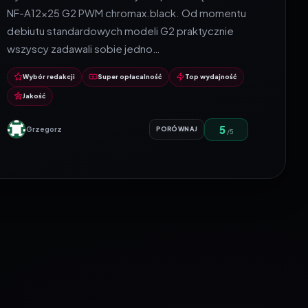
NF-A12x25 G2 PWM chromax.black. Od momentu
debiutu standardowych modeli G2 praktycznie
wszyscy zadawali sobie jedno…
Wybór redakcji
Super opłacalność
Top wydajność
Jakość
5
Grzegorz
PORÓWNAJ
/5