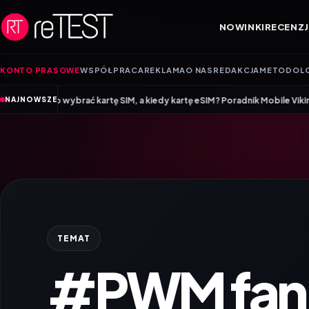
Przejdź do treści
NOWINKI
RECENZJ
KONTO PRASOWE
WSPÓŁPRACA
REKLAMA
O NAS
REDAKCJA
METODOL
•
brać kartę SIM, a kiedy kartę eSIM? Poradnik Mobile Vikings
Wracamy do 
NAJNOWSZE
TEMAT
#PWM fan