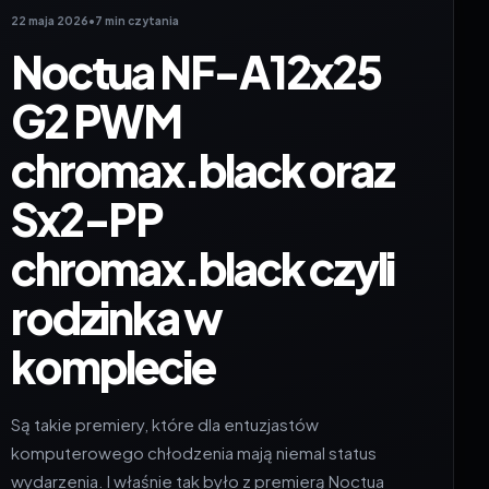
22 maja 2026
•
7 min czytania
Noctua NF-A12x25
G2 PWM
chromax.black oraz
Sx2-PP
chromax.black czyli
rodzinka w
komplecie
Są takie premiery, które dla entuzjastów
komputerowego chłodzenia mają niemal status
wydarzenia. I właśnie tak było z premierą Noctua