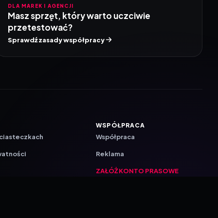
DLA MAREK I AGENCJI
Masz sprzęt, który warto uczciwie
przetestować?
Sprawdź zasady współpracy
WSPÓŁPRACA
 ciasteczkach
Współpraca
watności
Reklama
ZAŁÓŻ KONTO PRASOWE
ji
a