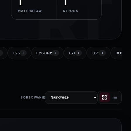
1
1
MATERIAŁÓW
STRONA
1.25
1.28 GHz
1.7l
1.8”
10 000 
1
1
1
1
1
SORTOWANIE