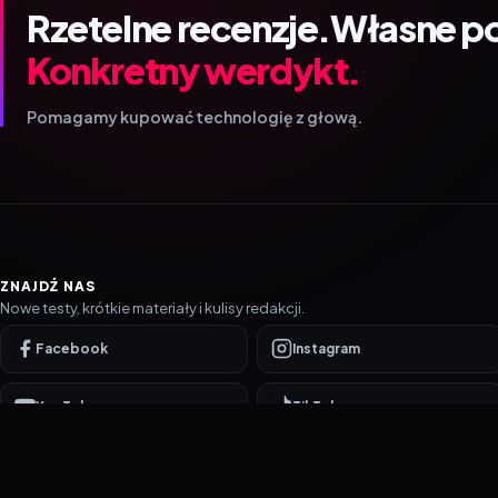
Rzetelne recenzje.
Własne p
Konkretny werdykt.
Pomagamy kupować technologię z głową.
ZNAJDŹ NAS
Nowe testy, krótkie materiały i kulisy redakcji.
Facebook
Instagram
YouTube
TikTok