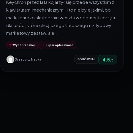
Keychron przez lata kojarzył się przede wszystkim z
klawiaturami mechanicznymi. I to nie byle jakimi, bo
marka bardzo skutecznie weszła w segment sprzętu
dla osób, które chcą czegoś lepszego niż typowy
marketowy zestaw, ale…
Wybór redakcji
Super opłacalność
4.5
Grzegorz Trepka
PORÓWNAJ
/5