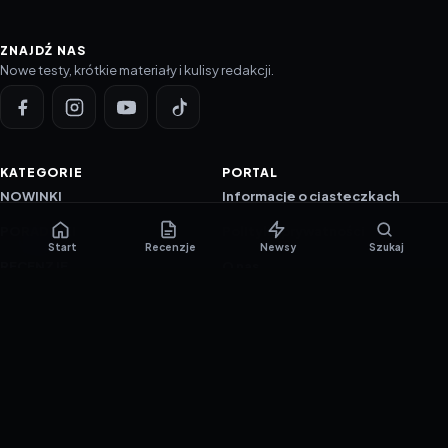
ZNAJDŹ NAS
Nowe testy, krótkie materiały i kulisy redakcji.
KATEGORIE
PORTAL
NOWINKI
Informacje o ciasteczkach
PORADNIKI
Polityka prywatności
Start
Recenzje
Newsy
Szukaj
RECENZJE
O nas
TESTY GIER
Skład redakcji
Metodologia
Polityka redakcyjna
WSPÓŁPRACA