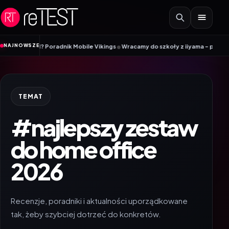
Przejdź do treści
•
NAJNOWSZE
eSIM? Poradnik Mobile Vikings
Wracamy do szkoły z iiyama – promocja Back 
TEMAT
#najlepszy zestaw
do home office
2026
Recenzje, poradniki i aktualności uporządkowane
tak, żeby szybciej dotrzeć do konkretów.