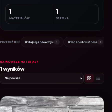
1
1
MATERIAŁÓW
STRONA
#dajsięzobaczyć
#rideoutcustoms
PRZEJDŹ DO:
1
1
NAJNOWSZE MATERIAŁY
1 wyników