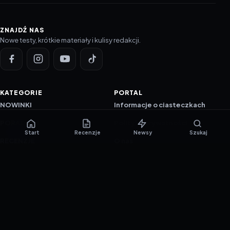
ZNAJDŹ NAS
Nowe testy, krótkie materiały i kulisy redakcji.
KATEGORIE
PORTAL
NOWINKI
Informacje o ciasteczkach
PORADNIKI
Polityka prywatności
Start
Recenzje
Newsy
Szukaj
RECENZJE
O nas
TESTY GIER
Skład redakcji
Metodologia
Polityka redakcyjna
WSPÓŁPRACA