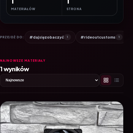
1
1
MATERIAŁÓW
STRONA
#dajsięzobaczyć
#rideoutcustoms
PRZEJDŹ DO:
1
1
NAJNOWSZE MATERIAŁY
1 wyników