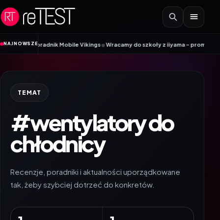
Przejdź do treści
•
NAJNOWSZE
M? Poradnik Mobile Vikings
Wracamy do szkoły z iiyama – promocja Back to 
TEMAT
#wentylatory do
chłodnicy
Recenzje, poradniki i aktualności uporządkowane
tak, żeby szybciej dotrzeć do konkretów.