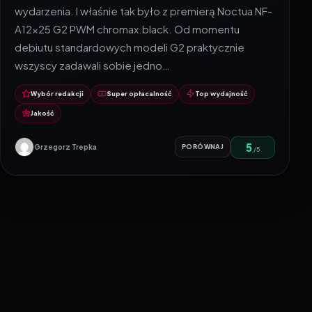
wydarzenia. I właśnie tak było z premierą Noctua NF-
A12x25 G2 PWM chromax.black. Od momentu
debiutu standardowych modeli G2 praktycznie
wszyscy zadawali sobie jedno…
Wybór redakcji
Super opłacalność
Top wydajność
Jakość
5
Grzegorz Trepka
PORÓWNAJ
/5