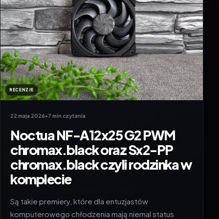
RECENZJE
22 maja 2026
•
7 min czytania
Noctua NF-A12x25 G2 PWM
chromax.black oraz Sx2-PP
chromax.black czyli rodzinka w
komplecie
Są takie premiery, które dla entuzjastów
komputerowego chłodzenia mają niemal status