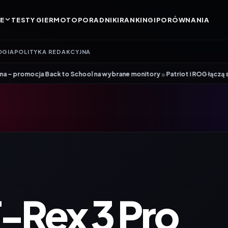
E
TESTY GIER
MOTO
PORADNIKI
RANKINGI
PORÓWNANIA
OGIA
POLITYKA REDAKCYJNA
•
ck to School na wybrane monitory
Patriot i ROG łączą siły. Viper Steel
-Rex 3 Pro