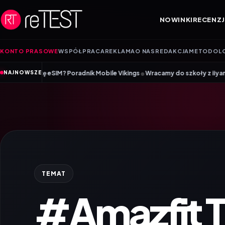
Przejdź do treści
NOWINKI
RECENZJ
KONTO PRASOWE
WSPÓŁPRACA
REKLAMA
O NAS
REDAKCJA
METODOL
•
SIM? Poradnik Mobile Vikings
Wracamy do szkoły z iiyama – promocja Ba
NAJNOWSZE
TEMAT
#Amazfit T