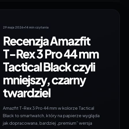
29 maja 2026
•
14 min czytania
Recenzja Amazfit
T-Rex 3 Pro 44 mm
Tactical Black czyli
mniejszy, czarny
twardziel
Amazfit T-Rex 3 Pro 44 mm w kolorze Tactical
Black to smartwatch, który na papierze wygląda
jak dopracowana, bardziej „premium” wersja