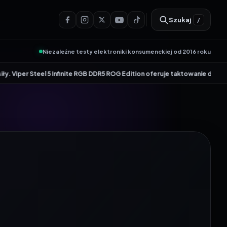
Szukaj
/
Niezależne testy elektroniki konsumenckiej od 2016 roku
•
 5 Infinite RGB DDR5 ROG Edition oferuje taktowanie do 8600 MT/s
Genesis