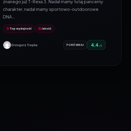
znanego już T-Rexa 3. Nadal mamy tutaj pancerny
charakter, nadal mamy sportowo-outdoorowe
DNA…
Top wydajność
Jakość
4.4
Grzegorz Trepka
PORÓWNAJ
/5