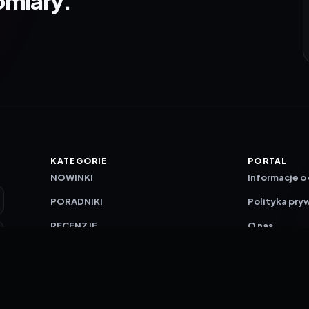
omiary.
KATEGORIE
PORTAL
NOWINKI
Informacje o
PORADNIKI
Polityka pry
RECENZJE
O nas
TESTY GIER
Skład redakc
Metodologi
Polityka red