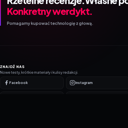
Rzetelne recenzje.
Własne p
Konkretny werdykt.
Pomagamy kupować technologię z głową.
ZNAJDŹ NAS
Nowe testy, krótkie materiały i kulisy redakcji.
Facebook
Instagram
YouTube
TikTok