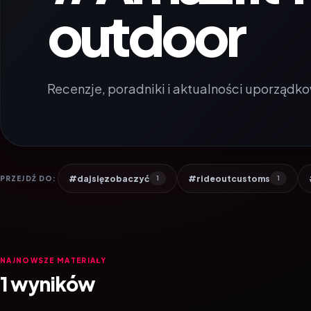
outdoor
Recenzje, poradniki i aktualności uporządko
#dajsięzobaczyć
#rideoutcustoms
PRZEJDŹ DO:
1
1
NAJNOWSZE MATERIAŁY
1 wyników