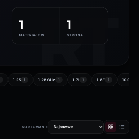
1
1
MATERIAŁÓW
STRONA
1.25
1.28 GHz
1.7l
1.8”
10 000 
1
1
1
1
1
SORTOWANIE