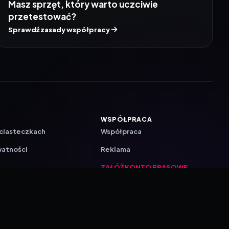
Masz sprzęt, który warto uczciwie
przetestować?
Sprawdź zasady współpracy
WSPÓŁPRACA
 ciasteczkach
Współpraca
watności
Reklama
ZAŁÓŻ KONTO PRASOWE
ji
a
akcyjna