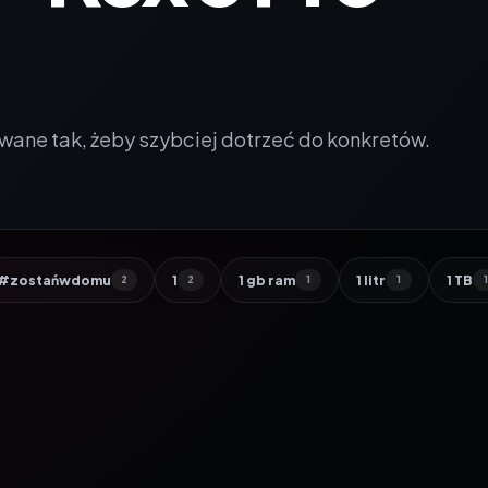
wane tak, żeby szybciej dotrzeć do konkretów.
#zostańwdomu
1
1 gb ram
1 litr
1 TB
2
2
1
1