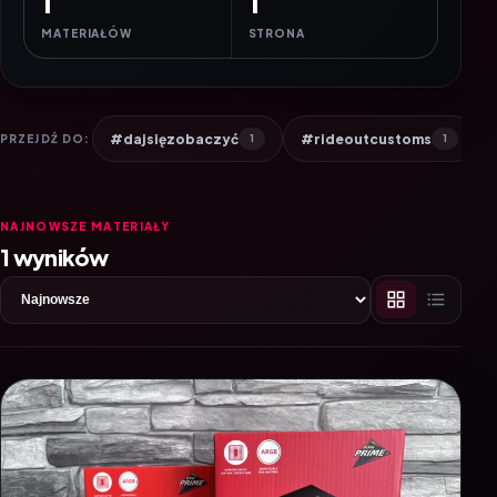
1
1
MATERIAŁÓW
STRONA
#dajsięzobaczyć
#rideoutcustoms
PRZEJDŹ DO:
1
1
NAJNOWSZE MATERIAŁY
1 wyników