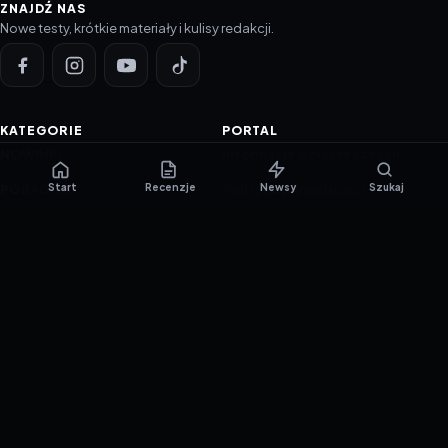
ZNAJDŹ NAS
Nowe testy, krótkie materiały i kulisy redakcji.
KATEGORIE
PORTAL
NOWINKI
Informacje o ciasteczkach
Start
Recenzje
Newsy
Szukaj
PORADNIKI
Polityka prywatności
RECENZJE
O nas
TESTY GIER
Skład redakcji
Metodologia
Polityka redakcyjna
WSPÓŁPRACA
Współpraca
Reklama