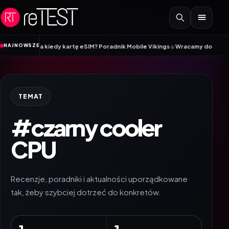
Przejdź do treści
•
NAJNOWSZE
ę SIM, a kiedy kartę eSIM? Poradnik Mobile Vikings
Wracamy do szkoły z ii
TEMAT
#czarny cooler
CPU
Recenzje, poradniki i aktualności uporządkowane
tak, żeby szybciej dotrzeć do konkretów.