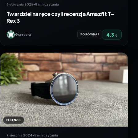
6 stycznia 2025
•
8 min czytania
Twardziel na ręce czyli recenzja Amazfit T-
Rex 3
4.3
Grzegorz
PORÓWNAJ
/5
RECENZJE
9 sierpnia 2024
•
5 min czytania