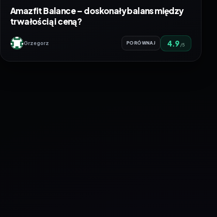
Amazfit Balance – doskonały balans między
trwałością i ceną?
4.9
Grzegorz
PORÓWNAJ
/5