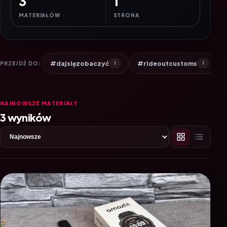
3
1
MATERIAŁÓW
STRONA
#dajsięzobaczyć
#rideoutcustoms
PRZEJDŹ DO:
1
1
NAJNOWSZE MATERIAŁY
3 wyników