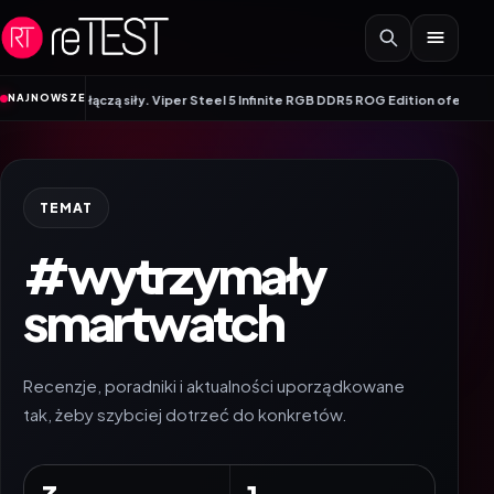
Przejdź do treści
NAJNOWSZE
G łączą siły. Viper Steel 5 Infinite RGB DDR5 ROG Edition oferuje taktowanie
TEMAT
#wytrzymały
smartwatch
Recenzje, poradniki i aktualności uporządkowane
tak, żeby szybciej dotrzeć do konkretów.