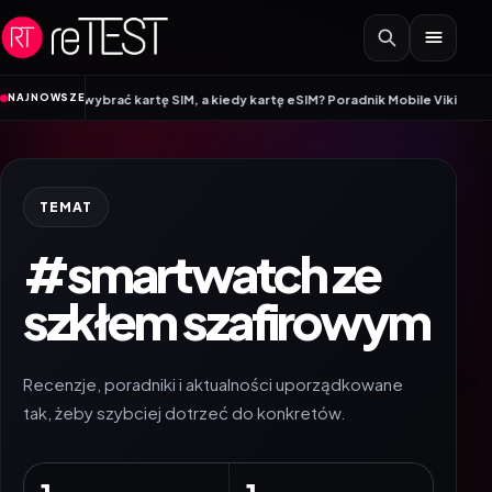
Przejdź do treści
•
NAJNOWSZE
rto wybrać kartę SIM, a kiedy kartę eSIM? Poradnik Mobile Vikings
Wracamy 
TEMAT
#smartwatch ze
szkłem szafirowym
Recenzje, poradniki i aktualności uporządkowane
tak, żeby szybciej dotrzeć do konkretów.