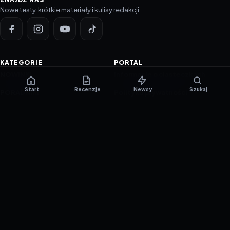
Nowe testy, krótkie materiały i kulisy redakcji.
KATEGORIE
PORTAL
NOWINKI
Informacje o ciasteczkach
Start
Recenzje
Newsy
Szukaj
PORADNIKI
Polityka prywatności
RECENZJE
O nas
TESTY GIER
Skład redakcji
Metodologia
Polityka redakcyjna
WSPÓŁPRACA
Współpraca
Reklama