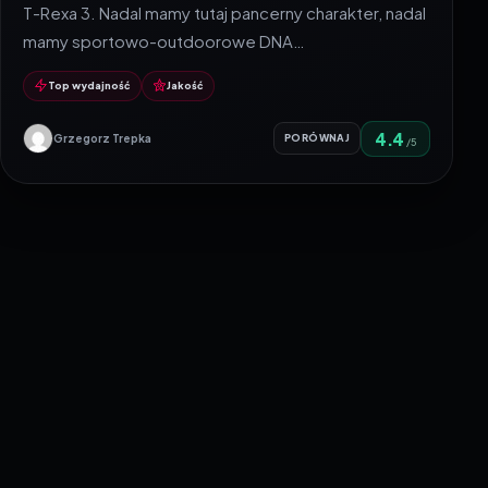
T-Rexa 3. Nadal mamy tutaj pancerny charakter, nadal
mamy sportowo-outdoorowe DNA…
Top wydajność
Jakość
4.4
Grzegorz Trepka
PORÓWNAJ
/5