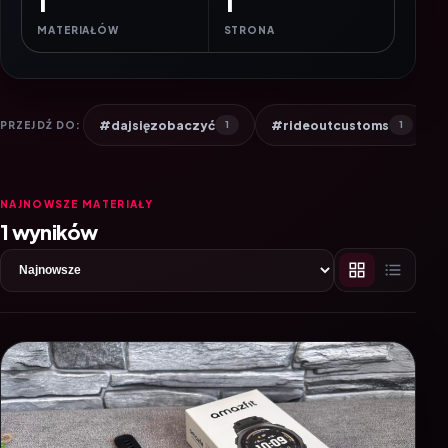
1
1
MATERIAŁÓW
STRONA
#dajsięzobaczyć
#rideoutcustoms
PRZEJDŹ DO:
1
1
NAJNOWSZE MATERIAŁY
1 wyników