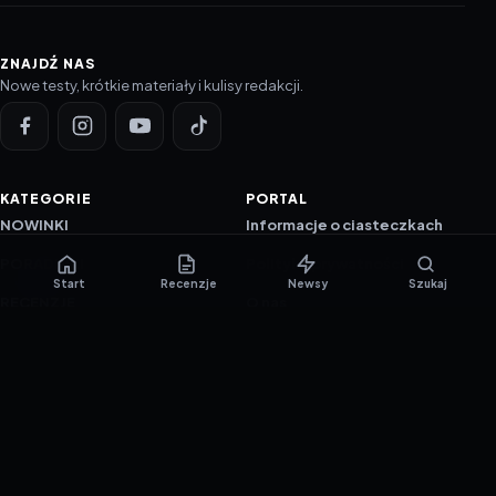
ZNAJDŹ NAS
Nowe testy, krótkie materiały i kulisy redakcji.
KATEGORIE
PORTAL
NOWINKI
Informacje o ciasteczkach
PORADNIKI
Polityka prywatności
Start
Recenzje
Newsy
Szukaj
RECENZJE
O nas
TESTY GIER
Skład redakcji
Metodologia
Polityka redakcyjna
WSPÓŁPRACA