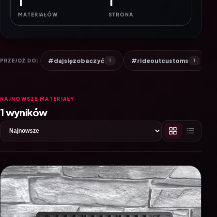
1
1
MATERIAŁÓW
STRONA
#dajsięzobaczyć
#rideoutcustoms
PRZEJDŹ DO:
1
1
NAJNOWSZE MATERIAŁY
1 wyników