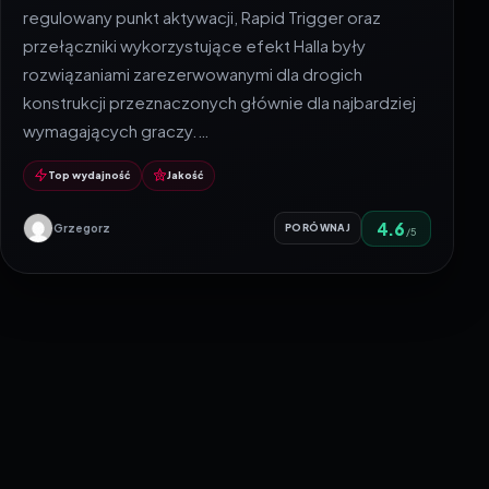
regulowany punkt aktywacji, Rapid Trigger oraz
przełączniki wykorzystujące efekt Halla były
rozwiązaniami zarezerwowanymi dla drogich
konstrukcji przeznaczonych głównie dla najbardziej
wymagających graczy.…
Top wydajność
Jakość
4.6
Grzegorz
PORÓWNAJ
/5