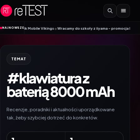
Przejdź do treści
•
NAJNOWSZE
Poradnik Mobile Vikings
Wracamy do szkoły z iiyama – promocja Back to Sch
TEMAT
#klawiatura z
baterią 8000 mAh
Recenzje, poradniki i aktualności uporządkowane
tak, żeby szybciej dotrzeć do konkretów.