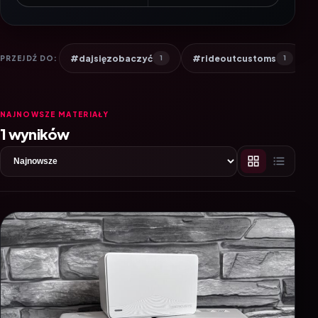
#dajsięzobaczyć
#rideoutcustoms
PRZEJDŹ DO:
1
1
NAJNOWSZE MATERIAŁY
1 wyników