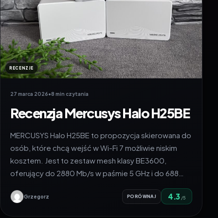
RECENZJE
27 marca 2026
•
8 min czytania
Recenzja Mercusys Halo H25BE
MERCUSYS Halo H25BE to propozycja skierowana do
osób, które chcą wejść w Wi-Fi 7 możliwie niskim
kosztem. Jest to zestaw mesh klasy BE3600,
oferujący do 2880 Mb/s w paśmie 5 GHz i do 688…
4.3
Grzegorz
PORÓWNAJ
/5