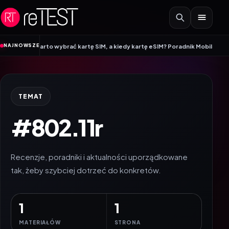
Przejdź do treści
•
NAJNOWSZE
edy warto wybrać kartę SIM, a kiedy kartę eSIM? Poradnik Mobile Vikings
Wr
TEMAT
#802.11r
Recenzje, poradniki i aktualności uporządkowane
tak, żeby szybciej dotrzeć do konkretów.
1
1
MATERIAŁÓW
STRONA