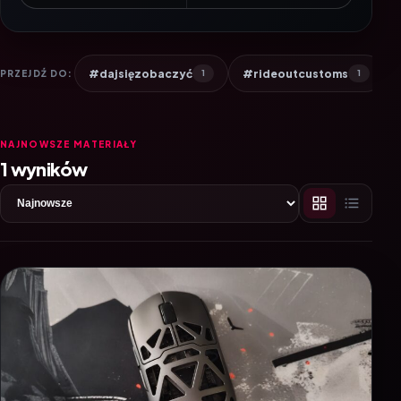
#dajsięzobaczyć
#rideoutcustoms
PRZEJDŹ DO:
1
1
NAJNOWSZE MATERIAŁY
1 wyników