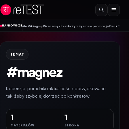
Przejdź do treści
•
NAJNOWSZE
ik Mobile Vikings
Wracamy do szkoły z iiyama – promocja Back to School n
TEMAT
#magnez
Recenzje, poradniki i aktualności uporządkowane
tak, żeby szybciej dotrzeć do konkretów.
1
1
MATERIAŁÓW
STRONA