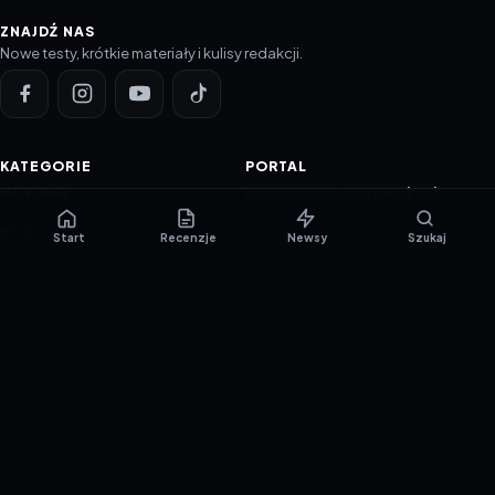
ZNAJDŹ NAS
Nowe testy, krótkie materiały i kulisy redakcji.
KATEGORIE
PORTAL
NOWINKI
Informacje o ciasteczkach
PORADNIKI
Polityka prywatności
Start
Recenzje
Newsy
Szukaj
RECENZJE
O nas
TESTY GIER
Skład redakcji
Metodologia
Polityka redakcyjna
WSPÓŁPRACA
Współpraca