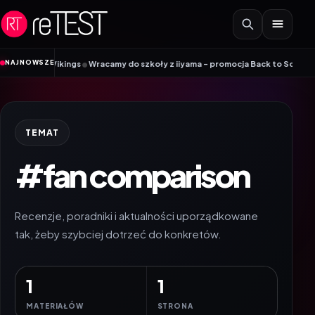
Przejdź do treści
•
NAJNOWSZE
obile Vikings
Wracamy do szkoły z iiyama – promocja Back to School na wyb
TEMAT
#fan comparison
Recenzje, poradniki i aktualności uporządkowane
tak, żeby szybciej dotrzeć do konkretów.
1
1
MATERIAŁÓW
STRONA