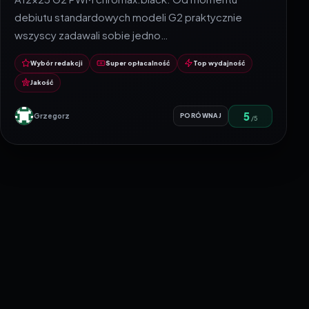
debiutu standardowych modeli G2 praktycznie
wszyscy zadawali sobie jedno…
Wybór redakcji
Super opłacalność
Top wydajność
Jakość
5
Grzegorz
PORÓWNAJ
/5