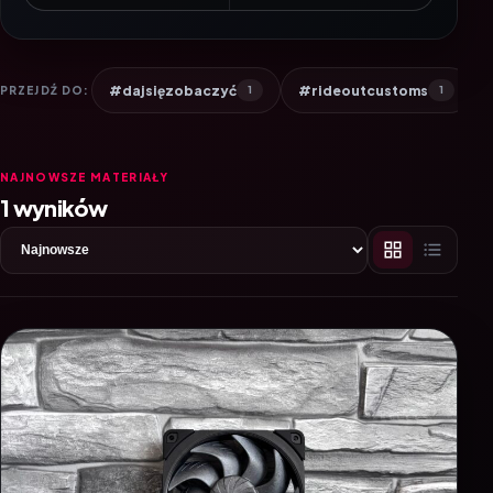
#dajsięzobaczyć
#rideoutcustoms
PRZEJDŹ DO:
1
1
NAJNOWSZE MATERIAŁY
1 wyników