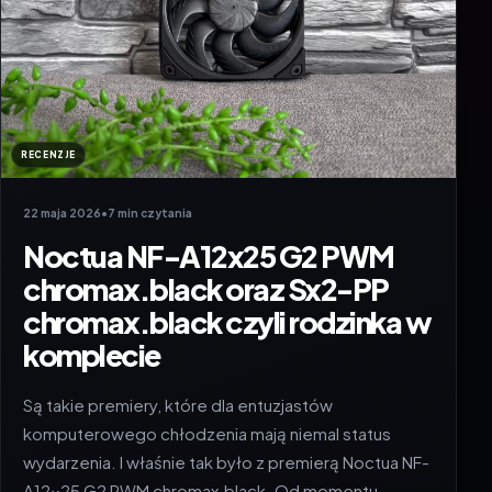
RECENZJE
22 maja 2026
•
7 min czytania
Noctua NF-A12x25 G2 PWM
chromax.black oraz Sx2-PP
chromax.black czyli rodzinka w
komplecie
Są takie premiery, które dla entuzjastów
komputerowego chłodzenia mają niemal status
wydarzenia. I właśnie tak było z premierą Noctua NF-
A12x25 G2 PWM chromax.black. Od momentu