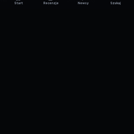
TESTY GIER
Skład redakcji
Start
Recenzje
Newsy
Szukaj
Metodologia
Polityka redakcyjna
WSPÓŁPRACA
Współpraca
Reklama
ZAŁÓŻ KONTO PRASOWE
© 2016–2026 reTEST.com.pl
Technologia sprawdzona w praktyce.
Ustawienia prywatności
{barmSTUDIO}
by