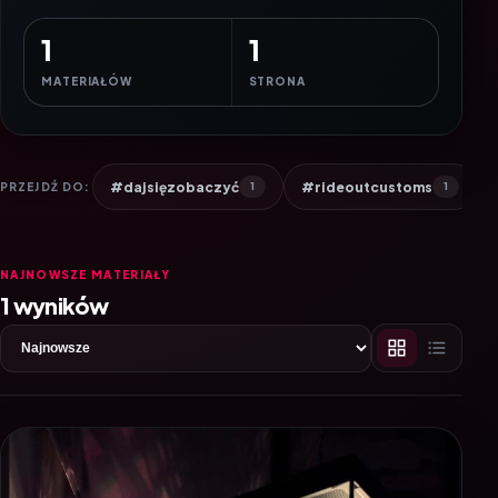
1
1
MATERIAŁÓW
STRONA
#dajsięzobaczyć
#rideoutcustoms
PRZEJDŹ DO:
1
1
NAJNOWSZE MATERIAŁY
1 wyników