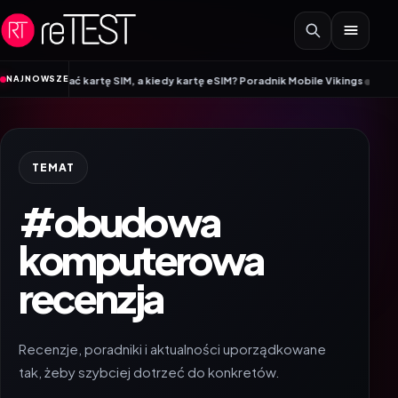
Przejdź do treści
•
NAJNOWSZE
brać kartę SIM, a kiedy kartę eSIM? Poradnik Mobile Vikings
Wracamy do szk
TEMAT
#obudowa
komputerowa
recenzja
Recenzje, poradniki i aktualności uporządkowane
tak, żeby szybciej dotrzeć do konkretów.