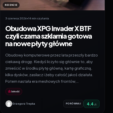
RECENZJE
3 czerwca 2026
•
14 min czytania
Obudowa XPG Invader X BTF
czyli czarna szklarnia gotowa
na nowe płyty główne
Obudowy komputerowe przez lata przeszły bardzo
ciekawą drogę. Kiedyś liczyło się głównie to, aby
zmieścić w środku płytę główną, kartę graficzną,
kilka dysków, zasilacz i żeby całość jakoś działała.
Potem nastała era meshowych frontów,…
Jakość
4.4
Grzegorz Trepka
PORÓWNAJ
/5