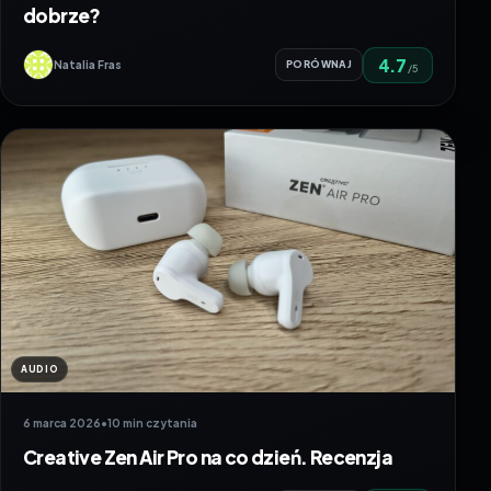
dobrze?
4.7
Natalia Fras
PORÓWNAJ
/5
AUDIO
6 marca 2026
•
10 min czytania
Creative Zen Air Pro na co dzień. Recenzja