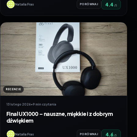
4.4
Natalia Fras
PORÓWNAJ
/5
RECENZJE
13 lutego 2026
•
9 min czytania
Final UX1000 – nauszne, miękkie i z dobrym
dźwiękiem
4.6
Natalia Fras
PORÓWNAJ
/5