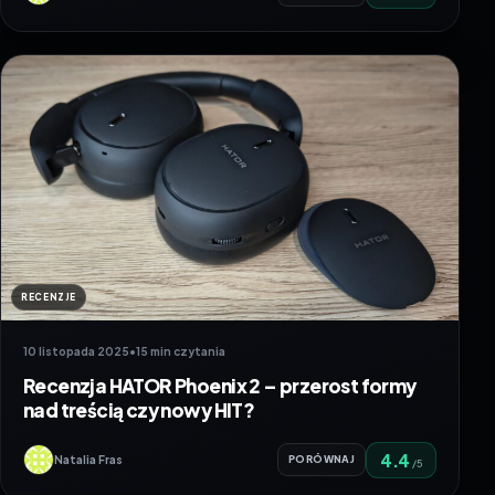
RECENZJE
10 listopada 2025
•
15 min czytania
Recenzja HATOR Phoenix 2 – przerost formy
nad treścią czy nowy HIT?
4.4
Natalia Fras
PORÓWNAJ
/5