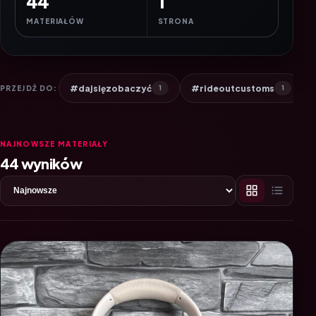
44
1
MATERIAŁÓW
STRONA
#dajsięzobaczyć
#rideoutcustoms
PRZEJDŹ DO:
1
1
NAJNOWSZE MATERIAŁY
44 wyników