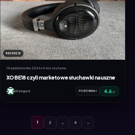
RECENZJE
14 października 2024
•
4 min czytania
XO BE18 czyli marketowe słuchawki nauszne
4.6
Grzegorz
PORÓWNAJ
/5
1
2
…
4
→