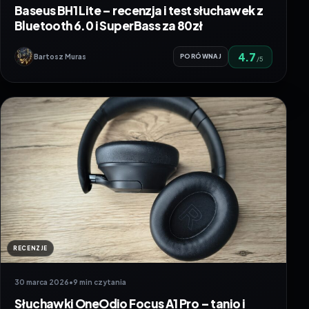
Baseus BH1 Lite – recenzja i test słuchawek z
Bluetooth 6.0 i SuperBass za 80zł
4.7
Bartosz Muras
PORÓWNAJ
/5
RECENZJE
30 marca 2026
•
9 min czytania
Słuchawki OneOdio Focus A1 Pro – tanio i