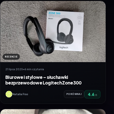
RECENZJE
21 lipca 2025
•
6 min czytania
Biurowe i stylowe – słuchawki
bezprzewodowe Logitech Zone 300
4.6
Natalia Fras
PORÓWNAJ
/5