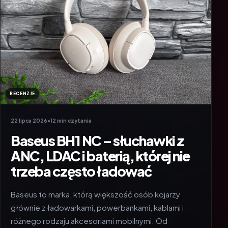
RECENZJE
22 lipca 2026
•
12 min czytania
Baseus BH1 NC – słuchawki z
ANC, LDAC i baterią, której nie
trzeba często ładować
Baseus to marka, którą większość osób kojarzy
głównie z ładowarkami, powerbankami, kablami i
różnego rodzaju akcesoriami mobilnymi. Od