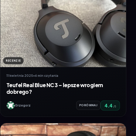
RECENZJE
11 kwietnia 2025
•
6 min czytania
Teufel Real Blue NC 3 – lepsze wrogiem
dobrego?
4.4
Grzegorz
PORÓWNAJ
/5