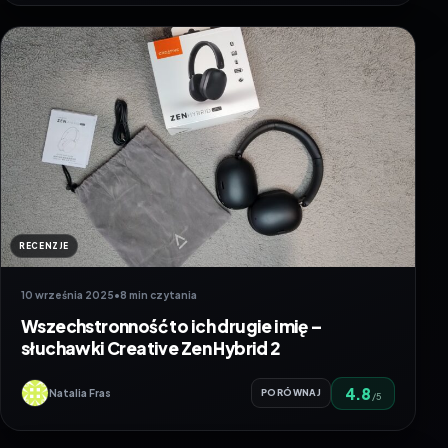
RECENZJE
10 września 2025
•
8 min czytania
Wszechstronność to ich drugie imię –
słuchawki Creative Zen Hybrid 2
4.8
Natalia Fras
PORÓWNAJ
/5