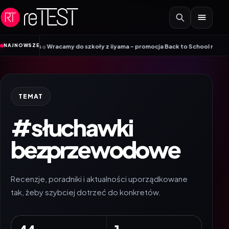
Przejdź do treści
•
NAJNOWSZE
oły z iiyama – promocja Back to School na wybrane monitory
Patriot i ROG 
TEMAT
#słuchawki
bezprzewodowe
Recenzje, poradniki i aktualności uporządkowane
tak, żeby szybciej dotrzeć do konkretów.