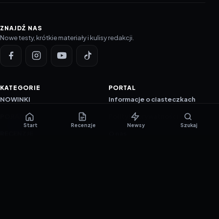
ZNAJDŹ NAS
Nowe testy, krótkie materiały i kulisy redakcji.
KATEGORIE
PORTAL
NOWINKI
Informacje o ciasteczkach
PORADNIKI
Polityka prywatności
Start
Recenzje
Newsy
Szukaj
RECENZJE
O nas
TESTY GIER
Skład redakcji
Metodologia
Polityka redakcyjna
WSPÓŁPRACA