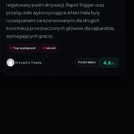
regulowany punkt aktywacji, Rapid Trigger oraz
przełączniki wykorzystujące efekt Halla były
rozwiązaniami zarezerwowanymi dla drogich
konstrukcji przeznaczonych głównie dla najbardziej
wymagających graczy.…
Top wydajność
Jakość
4.6
Grzegorz Trepka
PORÓWNAJ
/5