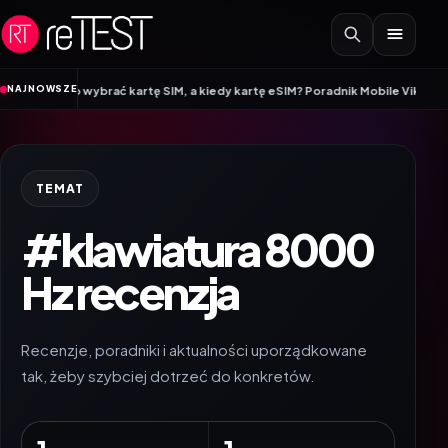
Przejdź do treści
•
NAJNOWSZE
arto wybrać kartę SIM, a kiedy kartę eSIM? Poradnik Mobile Vikings
Wracamy
TEMAT
#klawiatura 8000
Hz recenzja
Recenzje, poradniki i aktualności uporządkowane
tak, żeby szybciej dotrzeć do konkretów.