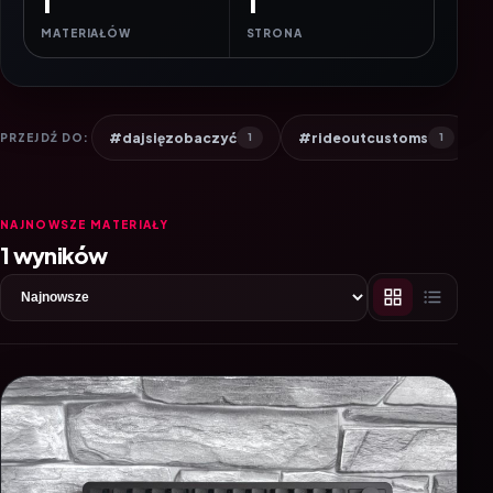
1
1
MATERIAŁÓW
STRONA
#dajsięzobaczyć
#rideoutcustoms
PRZEJDŹ DO:
1
1
NAJNOWSZE MATERIAŁY
1 wyników