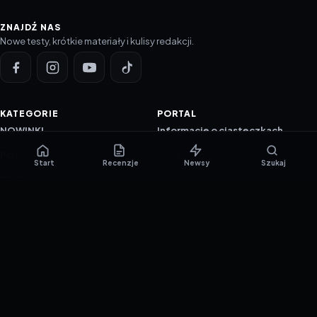
ZNAJDŹ NAS
Nowe testy, krótkie materiały i kulisy redakcji.
KATEGORIE
PORTAL
NOWINKI
Informacje o ciasteczkach
PORADNIKI
Polityka prywatności
Start
Recenzje
Newsy
Szukaj
RECENZJE
O nas
TESTY GIER
Skład redakcji
Metodologia
Polityka redakcyjna
WSPÓŁPRACA
Współpraca