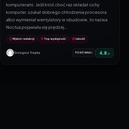
komputerami. Jeśli ktoś choć raz składał cichy
komputer, szukał dobrego chłodzenia procesora
albo wymieniał wentylatory w obudowie, to nazwa
Noctua pojawiała się prędzej…
Wybór redakcji
Top wydajność
Jakość
4.8
Grzegorz Trepka
PORÓWNAJ
/5