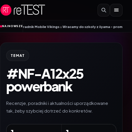
Przejdź do treści
•
NAJNOWSZE
? Poradnik Mobile Vikings
Wracamy do szkoły z iiyama – promocja Back to 
TEMAT
#NF-A12x25
powerbank
Recenzje, poradniki i aktualności uporządkowane
tak, żeby szybciej dotrzeć do konkretów.