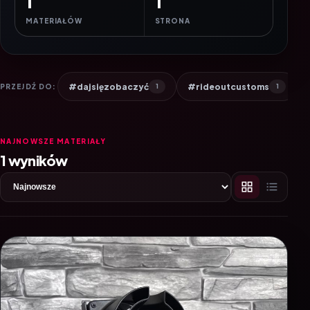
1
1
MATERIAŁÓW
STRONA
#dajsięzobaczyć
#rideoutcustoms
PRZEJDŹ DO:
1
1
NAJNOWSZE MATERIAŁY
1 wyników