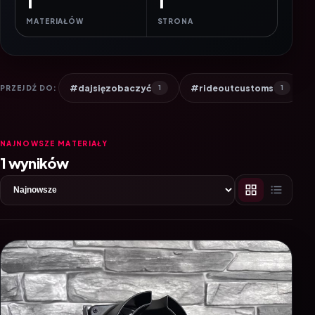
1
1
MATERIAŁÓW
STRONA
#dajsięzobaczyć
#rideoutcustoms
PRZEJDŹ DO:
1
1
NAJNOWSZE MATERIAŁY
1 wyników