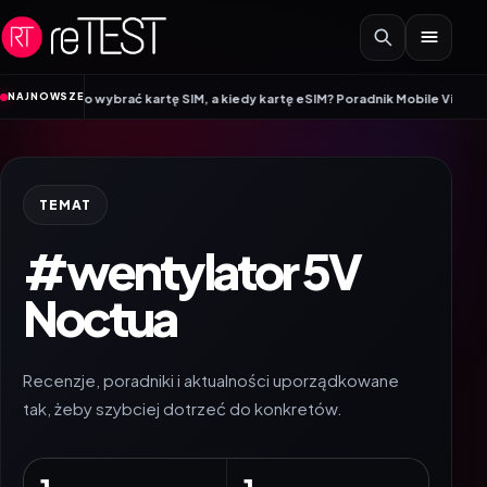
Przejdź do treści
•
NAJNOWSZE
warto wybrać kartę SIM, a kiedy kartę eSIM? Poradnik Mobile Vikings
Wracam
TEMAT
#wentylator 5V
Noctua
Recenzje, poradniki i aktualności uporządkowane
tak, żeby szybciej dotrzeć do konkretów.