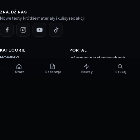
ZNAJDŹ NAS
Nowe testy, krótkie materiały i kulisy redakcji.
KATEGORIE
PORTAL
NOWINKI
Informacje o ciasteczkach
PORADNIKI
Polityka prywatności
Start
Recenzje
Newsy
Szukaj
RECENZJE
O nas
TESTY GIER
Skład redakcji
Metodologia
Polityka redakcyjna
WSPÓŁPRACA
Współpraca