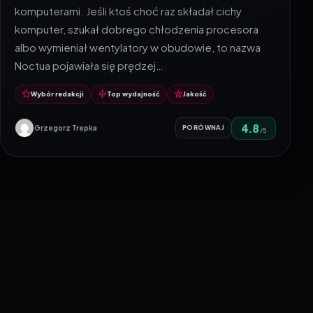
komputerami. Jeśli ktoś choć raz składał cichy
komputer, szukał dobrego chłodzenia procesora
albo wymieniał wentylatory w obudowie, to nazwa
Noctua pojawiała się prędzej…
Wybór redakcji
Top wydajność
Jakość
4.8
Grzegorz Trepka
PORÓWNAJ
/5