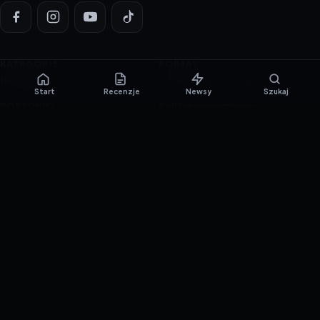
KATEGORIE
PORTAL
NOWINKI
Informacje o ciasteczkach
Start
Recenzje
Newsy
Szukaj
PORADNIKI
Polityka prywatności
RECENZJE
O nas
TESTY GIER
Skład redakcji
Metodologia
Polityka redakcyjna
WSPÓŁPRACA
Współpraca
Reklama
ZAŁÓŻ KONTO PRASOWE