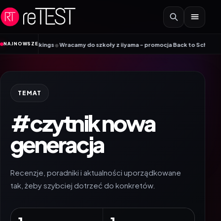
Przejdź do treści
•
NAJNOWSZE
bile Vikings
Wracamy do szkoły z iiyama – promocja Back to School na wyb
TEMAT
#czytnik nowa
generacja
Recenzje, poradniki i aktualności uporządkowane
tak, żeby szybciej dotrzeć do konkretów.