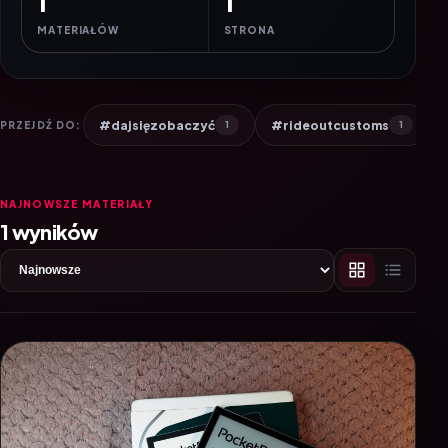
1
1
MATERIAŁÓW
STRONA
#dajsięzobaczyć
#rideoutcustoms
PRZEJDŹ DO:
1
1
NAJNOWSZE MATERIAŁY
1 wyników