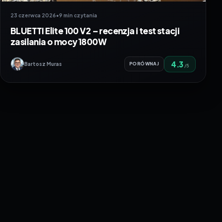
23 czerwca 2026
•
9 min czytania
BLUETTI Elite 100 V2 – recenzja i test stacji
zasilania o mocy 1800W
4.3
Bartosz Muras
PORÓWNAJ
/5