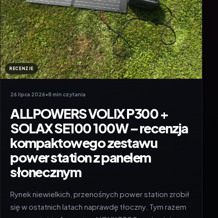
RECENZJE
26 lipca 2026
•
8 min czytania
ALLPOWERS VOLIX P300 +
SOLAX SE100 100W – recenzja
kompaktowego zestawu
power station z panelem
słonecznym
Rynek niewielkich, przenośnych power station zrobił
się w ostatnich latach naprawdę tłoczny. Tym razem