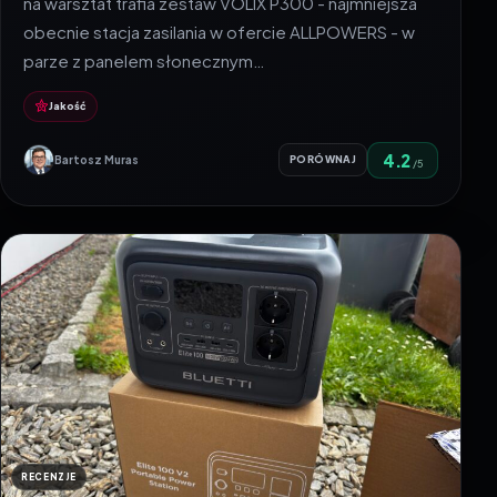
na warsztat trafia zestaw VOLIX P300 - najmniejsza
obecnie stacja zasilania w ofercie ALLPOWERS - w
parze z panelem słonecznym…
Jakość
4.2
Bartosz Muras
PORÓWNAJ
/5
RECENZJE