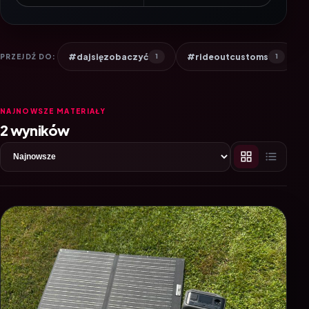
#dajsięzobaczyć
#rideoutcustoms
PRZEJDŹ DO:
1
1
NAJNOWSZE MATERIAŁY
2 wyników