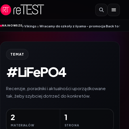
Przejdź do treści
•
NAJNOWSZE
obile Vikings
Wracamy do szkoły z iiyama – promocja Back to School na wy
TEMAT
#LiFePO4
Recenzje, poradniki i aktualności uporządkowane
tak, żeby szybciej dotrzeć do konkretów.
2
1
MATERIAŁÓW
STRONA