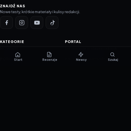
ZNAJDŹ NAS
Nowe testy, krótkie materiały i kulisy redakcji.
KATEGORIE
PORTAL
NOWINKI
Informacje o ciasteczkach
PORADNIKI
Polityka prywatności
Start
Recenzje
Newsy
Szukaj
RECENZJE
O nas
TESTY GIER
Skład redakcji
Metodologia
Polityka redakcyjna
WSPÓŁPRACA
Współpraca