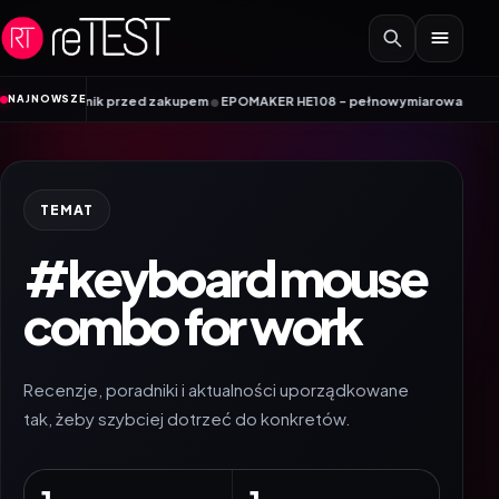
Przejdź do treści
•
NAJNOWSZE
poradnik przed zakupem
EPOMAKER HE108 – pełnowymiarowa klawiatura Hall 
TEMAT
#keyboard mouse
combo for work
Recenzje, poradniki i aktualności uporządkowane
tak, żeby szybciej dotrzeć do konkretów.