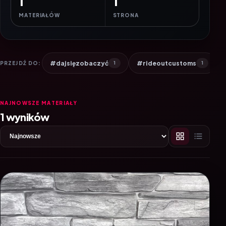
1
1
MATERIAŁÓW
STRONA
#dajsięzobaczyć
#rideoutcustoms
PRZEJDŹ DO:
1
1
NAJNOWSZE MATERIAŁY
1 wyników