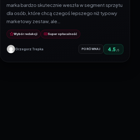
marka bardzo skutecznie weszła w segment sprzętu
dla osób, które chcą czegoś lepszego niż typowy
marketowy zestaw, ale…
Wybór redakcji
Super opłacalność
4.5
Grzegorz Trepka
PORÓWNAJ
/5