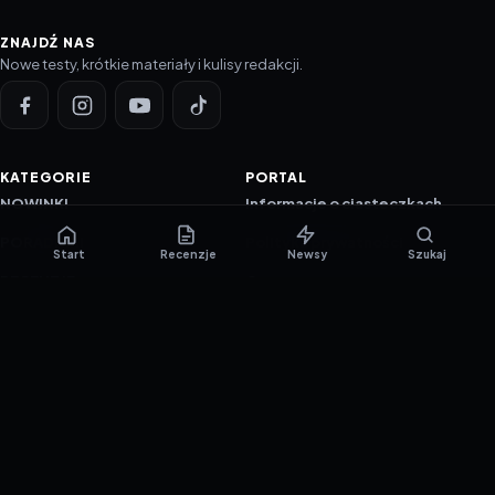
ZNAJDŹ NAS
Nowe testy, krótkie materiały i kulisy redakcji.
KATEGORIE
PORTAL
NOWINKI
Informacje o ciasteczkach
PORADNIKI
Polityka prywatności
Start
Recenzje
Newsy
Szukaj
RECENZJE
O nas
TESTY GIER
Skład redakcji
Metodologia
Polityka redakcyjna
WSPÓŁPRACA
Współpraca