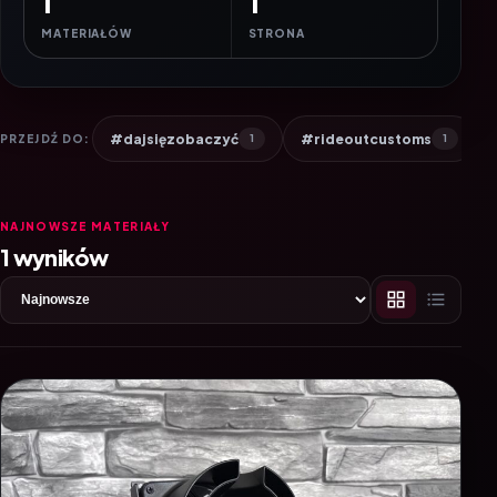
1
1
MATERIAŁÓW
STRONA
#dajsięzobaczyć
#rideoutcustoms
PRZEJDŹ DO:
1
1
NAJNOWSZE MATERIAŁY
1 wyników