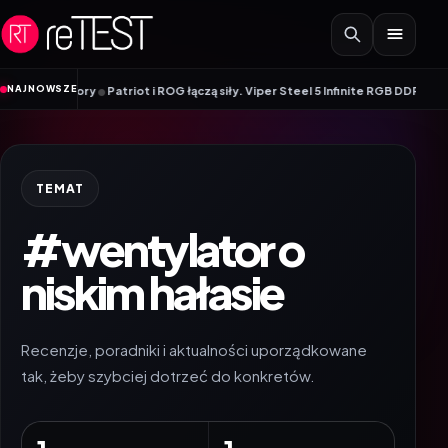
Przejdź do treści
•
NAJNOWSZE
 monitory
Patriot i ROG łączą siły. Viper Steel 5 Infinite RGB DDR5 ROG Edi
TEMAT
#wentylator o
niskim hałasie
Recenzje, poradniki i aktualności uporządkowane
tak, żeby szybciej dotrzeć do konkretów.