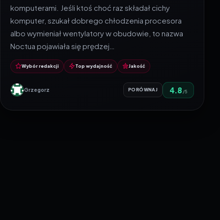
komputerami. Jeśli ktoś choć raz składał cichy
komputer, szukał dobrego chłodzenia procesora
albo wymieniał wentylatory w obudowie, to nazwa
Noctua pojawiała się prędzej…
Wybór redakcji
Top wydajność
Jakość
4.8
Grzegorz
PORÓWNAJ
/5