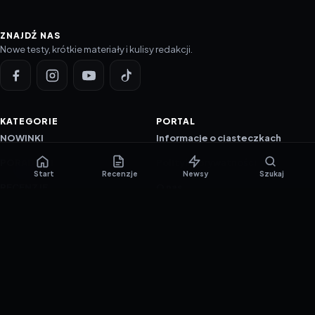
ZNAJDŹ NAS
Nowe testy, krótkie materiały i kulisy redakcji.
KATEGORIE
PORTAL
NOWINKI
Informacje o ciasteczkach
PORADNIKI
Polityka prywatności
Start
Recenzje
Newsy
Szukaj
RECENZJE
O nas
TESTY GIER
Skład redakcji
Metodologia
Polityka redakcyjna
WSPÓŁPRACA