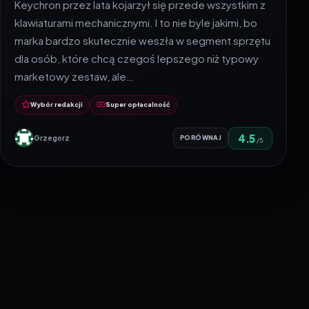
Keychron przez lata kojarzył się przede wszystkim z
klawiaturami mechanicznymi. I to nie byle jakimi, bo
marka bardzo skutecznie weszła w segment sprzętu
dla osób, które chcą czegoś lepszego niż typowy
marketowy zestaw, ale…
Wybór redakcji
Super opłacalność
4.5
Grzegorz
PORÓWNAJ
/5