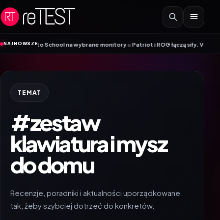
Przejdź do treści
•
NAJNOWSZE
 Back to School na wybrane monitory
Patriot i ROG łączą siły. Viper Steel
TEMAT
#zestaw
klawiatura i mysz
do domu
Recenzje, poradniki i aktualności uporządkowane
tak, żeby szybciej dotrzeć do konkretów.