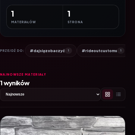
1
1
MATERIAŁÓW
STRONA
#dajsięzobaczyć
#rideoutcustoms
PRZEJDŹ DO:
1
1
NAJNOWSZE MATERIAŁY
1 wyników