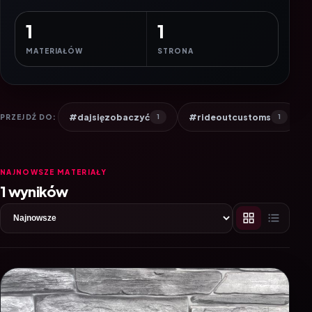
1
1
MATERIAŁÓW
STRONA
#dajsięzobaczyć
#rideoutcustoms
PRZEJDŹ DO:
1
1
NAJNOWSZE MATERIAŁY
1 wyników