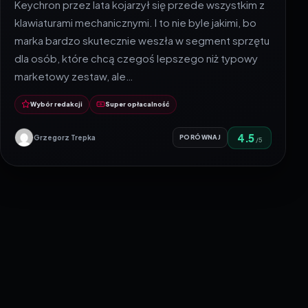
Keychron przez lata kojarzył się przede wszystkim z
klawiaturami mechanicznymi. I to nie byle jakimi, bo
marka bardzo skutecznie weszła w segment sprzętu
dla osób, które chcą czegoś lepszego niż typowy
marketowy zestaw, ale…
Wybór redakcji
Super opłacalność
4.5
Grzegorz Trepka
PORÓWNAJ
/5