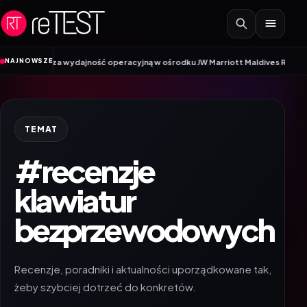
Przejdź do treści
NAJNOWSZE
sza wydajność operacyjną w ośrodku JW Marriott Maldives Resort & Spa dzięk
TEMAT
#recenzje
klawiatur
bezprzewodowych
Recenzje, poradniki i aktualności uporządkowane tak,
żeby szybciej dotrzeć do konkretów.