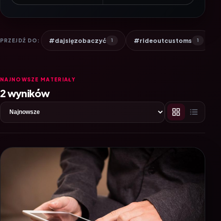
#dajsięzobaczyć
#rideoutcustoms
PRZEJDŹ DO:
1
1
NAJNOWSZE MATERIAŁY
2 wyników