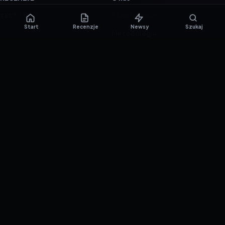
TESTY GIER
Skład redakcji
Start
Recenzje
Newsy
Szukaj
Metodologia
Polityka redakcyjna
WSPÓŁPRACA
Współpraca
Reklama
ZAŁÓŻ KONTO PRASOWE
© 2016–2026 reTEST.com.pl
Technologia sprawdzona w praktyce.
Ustawienia prywatności
{barmSTUDIO}
by