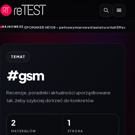
Przejdź do treści
•
NAJNOWSZE
m
EPOMAKER HE108 – pełnowymiarowa klawiatura Hall Effect 8K, która nie z
TEMAT
#gsm
Recenzje, poradniki i aktualności uporządkowane
tak, żeby szybciej dotrzeć do konkretów.
2
1
MATERIAŁÓW
STRONA