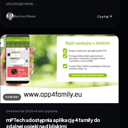
urozmaicenie,…
Czytaj
Bartosz Muras
NOWINKI
24 kwietnia 2020
•
4 min czytania
mPTech udostępnia aplikację 4family do
zdalnej opieki nad bliskimi