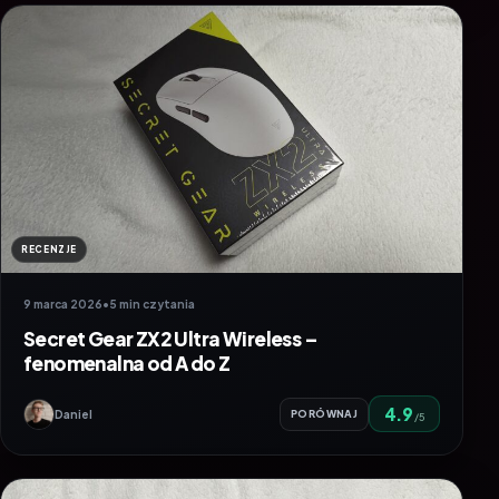
RECENZJE
9 marca 2026
•
5 min czytania
Secret Gear ZX2 Ultra Wireless –
fenomenalna od A do Z
4.9
Daniel
PORÓWNAJ
/5