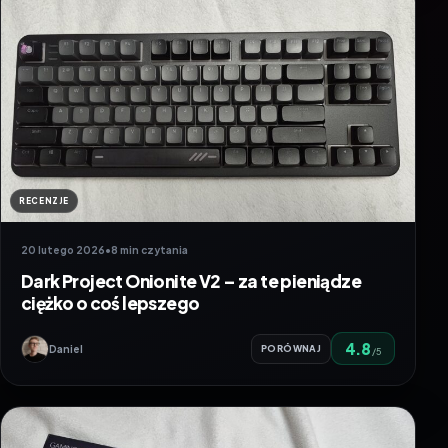
RECENZJE
20 lutego 2026
•
8 min czytania
Dark Project Onionite V2 – za te pieniądze
ciężko o coś lepszego
4.8
Daniel
PORÓWNAJ
/5