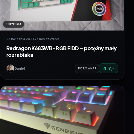
PERYFERIA
26 kwietnia 2024
•
6 min czytania
Redragon K683WB-RGB FIDD – potężny mały
rozrabiaka
4.7
Daniel
PORÓWNAJ
/5