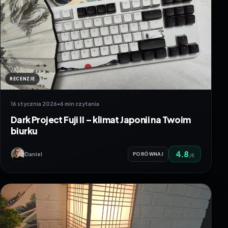
RECENZJE
16 stycznia 2026
•
6 min czytania
Dark Project Fuji II – klimat Japonii na Twoim
biurku
4.8
Daniel
PORÓWNAJ
/5