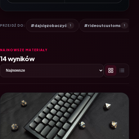
#dajsięzobaczyć
#rideoutcustoms
PRZEJDŹ DO:
1
1
NAJNOWSZE MATERIAŁY
14 wyników