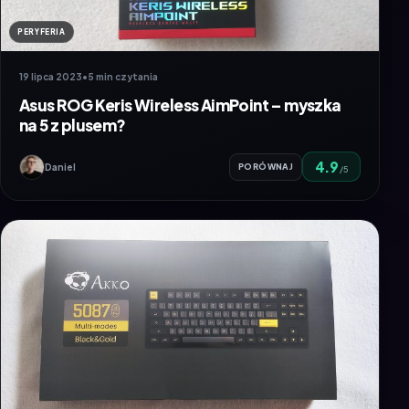
PERYFERIA
19 lipca 2023
•
5 min czytania
Asus ROG Keris Wireless AimPoint – myszka
na 5 z plusem?
4.9
Daniel
PORÓWNAJ
/5