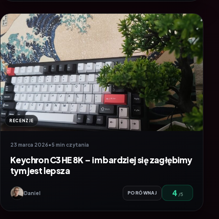
RECENZJE
23 marca 2026
•
5 min czytania
Keychron C3 HE 8K – im bardziej się zagłębimy
tym jest lepsza
4
Daniel
PORÓWNAJ
/5