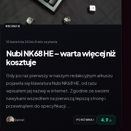
RECENZJE
10 kwietnia 2026
•
5 min czytania
Nubi NK68 HE – warta więcej niż
kosztuje
Gdy po raz pierwszy w naszym redakcyjnym arkuszu
pojawiła się klawiatura Nubi NK68 HE, od razu
wpisałem jej nazwę w internet. Zgodnie ze swoimi
nawykami wszedłem na pierwszą lepszą stronę i
przewinąłem do specyfikacji.…
4.9
Daniel
PORÓWNAJ
/5