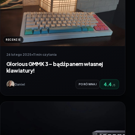
RECENZJE
26 lutego 2025
•
11 min czytania
Glorious GMMK 3 – bądź panem własnej
klawiatury!
4.4
Daniel
PORÓWNAJ
/5