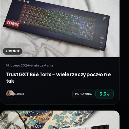
RECENZJE
16 lutego 2026
•
6 min czytania
Trust GXT 866 Torix – wiele rzeczy poszło nie
tak
3.3
Daniel
PORÓWNAJ
/5