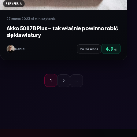
PERYFERIA
27 marca 2023
•
6 min czytania
Akko 5087B Plus – tak właśnie powinno robić
się klawiatury
4.9
Daniel
PORÓWNAJ
/5
1
2
→