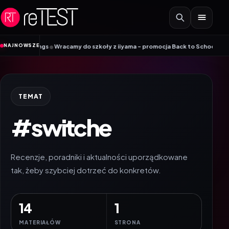
Przejdź do treści
•
NAJNOWSZE
o szkoły z iiyama – promocja Back to School na wybrane monitory
Patriot 
TEMAT
#switche
Recenzje, poradniki i aktualności uporządkowane
tak, żeby szybciej dotrzeć do konkretów.
14
1
MATERIAŁÓW
STRONA