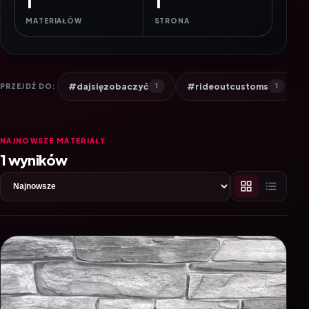
1
1
MATERIAŁÓW
STRONA
#dajsięzobaczyć
#rideoutcustoms
PRZEJDŹ DO:
1
1
NAJNOWSZE MATERIAŁY
1 wyników