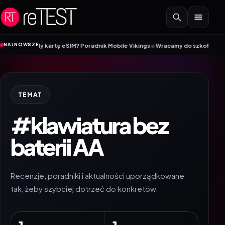
Przejdź do treści
•
NAJNOWSZE
 kiedy kartę eSIM? Poradnik Mobile Vikings
Wracamy do szkoły z iiyama – p
TEMAT
#klawiatura bez
baterii AA
Recenzje, poradniki i aktualności uporządkowane
tak, żeby szybciej dotrzeć do konkretów.