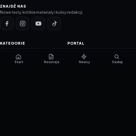
ZNAJDŹ NAS
Nowe testy, krótkie materiały i kulisy redakcji.
KATEGORIE
PORTAL
NOWINKI
Informacje o ciasteczkach
PORADNIKI
Polityka prywatności
Start
Recenzje
Newsy
Szukaj
RECENZJE
O nas
TESTY GIER
Skład redakcji
Metodologia
Polityka redakcyjna
WSPÓŁPRACA
Współpraca