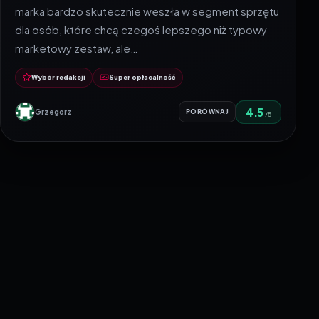
marka bardzo skutecznie weszła w segment sprzętu
dla osób, które chcą czegoś lepszego niż typowy
marketowy zestaw, ale…
Wybór redakcji
Super opłacalność
4.5
Grzegorz
PORÓWNAJ
/5