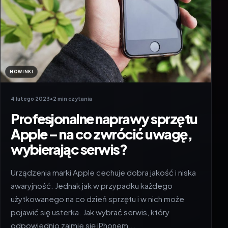
NOWINKI
4 lutego 2023
•
2 min czytania
Profesjonalne naprawy sprzętu
Apple – na co zwrócić uwagę,
wybierając serwis?
Urządzenia marki Apple cechuje dobra jakość i niska
awaryjność. Jednak jak w przypadku każdego
użytkowanego na co dzień sprzętu i w nich może
pojawić się usterka. Jak wybrać serwis, który
odpowiednio zajmie się iPhonem,…