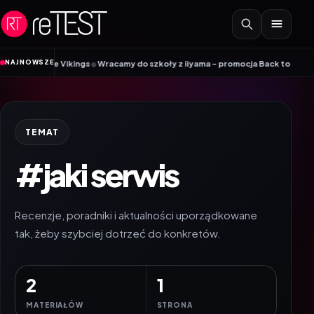
Przejdź do treści
•
NAJNOWSZE
Mobile Vikings
Wracamy do szkoły z iiyama – promocja Back to School na w
TEMAT
#jaki serwis
Recenzje, poradniki i aktualności uporządkowane
tak, żeby szybciej dotrzeć do konkretów.
2
1
MATERIAŁÓW
STRONA