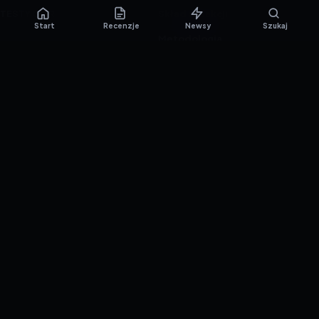
TESTY GIER
Skład redakcji
Start
Recenzje
Newsy
Szukaj
Metodologia
Polityka redakcyjna
WSPÓŁPRACA
Współpraca
Reklama
ZAŁÓŻ KONTO PRASOWE
© 2016–2026 reTEST.com.pl
Technologia sprawdzona w praktyce.
Ustawienia prywatności
{barmSTUDIO}
by