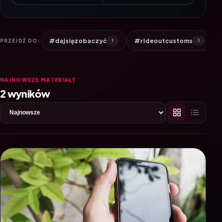
#dajsięzobaczyć
#rideoutcustoms
PRZEJDŹ DO:
1
1
NAJNOWSZE MATERIAŁY
2 wyników