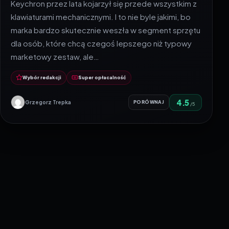
Keychron przez lata kojarzył się przede wszystkim z
klawiaturami mechanicznymi. I to nie byle jakimi, bo
marka bardzo skutecznie weszła w segment sprzętu
dla osób, które chcą czegoś lepszego niż typowy
marketowy zestaw, ale…
Wybór redakcji
Super opłacalność
4.5
Grzegorz Trepka
PORÓWNAJ
/5