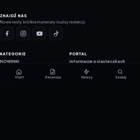
ZNAJDŹ NAS
Nowe testy, krótkie materiały i kulisy redakcji.
KATEGORIE
PORTAL
NOWINKI
Informacje o ciasteczkach
PORADNIKI
Polityka prywatności
Start
Recenzje
Newsy
Szukaj
RECENZJE
O nas
TESTY GIER
Skład redakcji
Metodologia
Polityka redakcyjna
WSPÓŁPRACA