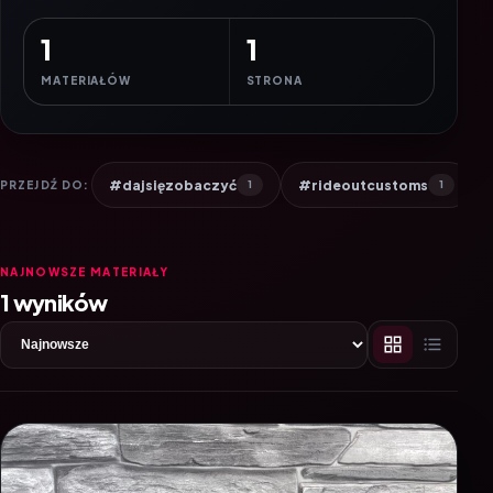
1
1
MATERIAŁÓW
STRONA
#dajsięzobaczyć
#rideoutcustoms
PRZEJDŹ DO:
1
1
NAJNOWSZE MATERIAŁY
1 wyników