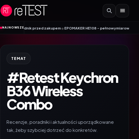
Przejdź do treści
•
NAJNOWSZE
 poradnik przed zakupem
EPOMAKER HE108 – pełnowymiarowa klawiatura Hall
TEMAT
#Retest Keychron
B36 Wireless
Combo
Recenzje, poradniki i aktualności uporządkowane
tak, żeby szybciej dotrzeć do konkretów.