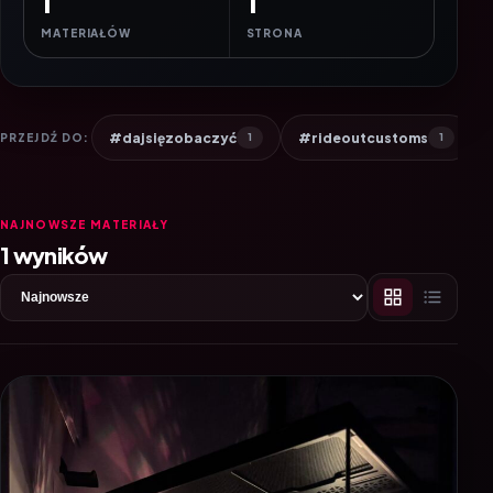
1
1
MATERIAŁÓW
STRONA
#dajsięzobaczyć
#rideoutcustoms
PRZEJDŹ DO:
1
1
NAJNOWSZE MATERIAŁY
1 wyników