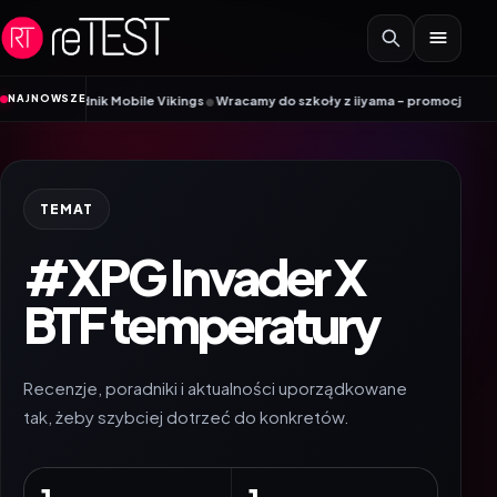
Przejdź do treści
•
NAJNOWSZE
 Poradnik Mobile Vikings
Wracamy do szkoły z iiyama – promocja Back to Sc
TEMAT
#XPG Invader X
BTF temperatury
Recenzje, poradniki i aktualności uporządkowane
tak, żeby szybciej dotrzeć do konkretów.