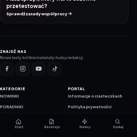
przetestować?
Sprawdź zasady współpracy
ZNAJDŹ NAS
Nowe testy, krótkie materiały i kulisy redakcji.
KATEGORIE
PORTAL
NOWINKI
Informacje o ciasteczkach
PORADNIKI
Polityka prywatności
RECENZJE
O nas
Start
Recenzje
Newsy
Szukaj
TESTY GIER
Skład redakcji