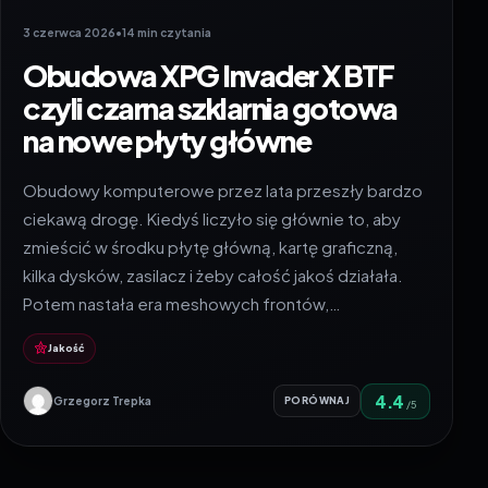
3 czerwca 2026
•
14 min czytania
Obudowa XPG Invader X BTF
czyli czarna szklarnia gotowa
na nowe płyty główne
Obudowy komputerowe przez lata przeszły bardzo
ciekawą drogę. Kiedyś liczyło się głównie to, aby
zmieścić w środku płytę główną, kartę graficzną,
kilka dysków, zasilacz i żeby całość jakoś działała.
Potem nastała era meshowych frontów,…
Jakość
4.4
Grzegorz Trepka
PORÓWNAJ
/5